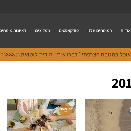
אודות
המומחים שלנו
פודקאסטים
ממליצים
ראיונות מומחים
 במטבח הצרפתי? דברו איתי יהודית לוטואק 054-7388825.
זמן משפח
תי