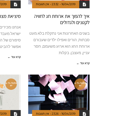
16/04/2019
23:32
אין תגובות
/2019
איך להפוך את ארוחת חג לחוויה
מיציאת מצרי
לקטנים ולגדולים
אנחנו מכירים
בשנים האחרונות אני נתקלת בלא מעט
ישראל מעבדו
סבתות, הורים ואפילו ילדים שעבורם
סיפורם של הרו
ארוחת החג הוא ארוע משעמם, חסר
אפשר להביט
עניין, מעצבן. בקלות
קרא עוד ←
קרא עוד ←
כלכלי-לי ט
כלכלי-לי ט
יפ
יפ
16/04/2019
23:26
אין תגובות
/2019