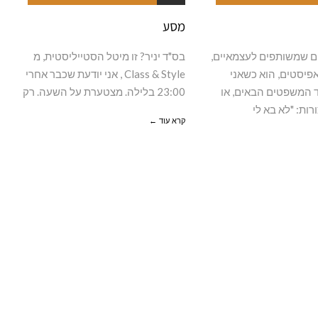
מסע
ם שמשותפים לעצמאיים,
בס"ד יניר? זו מיטל הסטייליסטית, מ
פיסטים, הוא כשאני
Class & Style , אני יודעת שכבר אחרי
 המשפטים הבאים, או
23:00 בלילה. מצטערת על השעה. רק
רות: "לא בא לי
קרא עוד ←