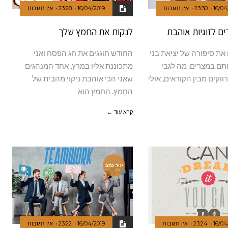
16/04
23:30
אין תגובות
16/04/2019
23:28
אין תגובות
ם לזוגיות אוהבת
לנקות את החמץ שלך
 את סיפורה של יציאת בני
החודש חוגגים את חג הפסח ואני
תם במצרים. מה לגבי
מתכוננת אליו בְּמֶרֶץ, אחד המנהגים
וקים מבין הקוראים, אולי
שאני הכי אוהבת ניקוי מהבית של
החָמֵץ. החמץ הוא
קרא עוד ←
יניר כתב
16/04
23:24
אין תגובות
16/04/2019
23:22
אין תגובות