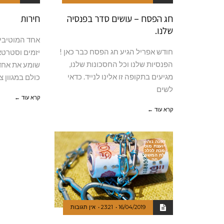
חג הפסח – עושים סדר בפנסיה
חירות
שלנו.
אחד המוטיבי
חודש אפריל הגיע חג הפסח כבר כאן !
יזמים וסטרטא
הפנסיות שלנו וכל החסכונות שלנו,
שומע את אחד
מגיעים בתקופה זו אלינו לנייד. כדאי
כולם במגוון צו
לשים
קרא עוד ←
קרא עוד ←
דפנה נוה -
יועצת מוס
מכת לכלכ
לת המשפ
חה
16/04/2019
23:21
אין תגובות