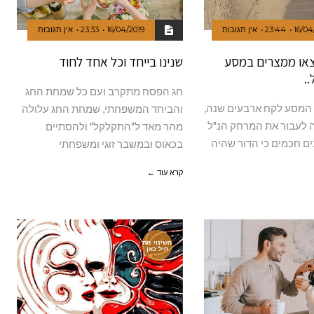
16/04
23:44
אין תגובות
16/04/2019
23:33
אין תגובות
יצאו ממצרים במסע
שנינו בייחד וכל אחד לחוד
.
חג הפסח מתקרב ועם כל שמחת החג
המסע לקח ארבעים שנה,
והביחד המשפחתי, שמחת החג עלולה
ה לעבור את המרחק הנ"ל
מהר מאד ל"התקלקל" ולהסתיים
נים חכמים כי הדור שהיה
בכאוס ובמשבר זוגי ומשפחתי
קרא עוד ←
השינוי מת
חיל כאן