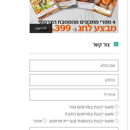
לרכישה
לאתר המשחקים
צור קשר
מעוניין/נת בפרסום טור
מעוניין/נת בפרסום כתבה
מעוניין/נת בהזמנת קוביית פרסום
אחר