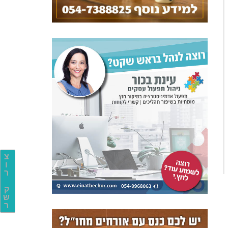
צ
ו
ר
ק
ש
ר