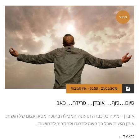
דן אור
21/05/2018
20:58
אין תגובות
סיום…סוף… אובדן… פרידה… כאב
אובדן – מילה כל כבדה וטעונה המכילה בתוכה מטען עצום של רגשות.
אותן רגשות שכל כך קשה לתרגם ולהסביר לתחושות…
קרא עוד ←