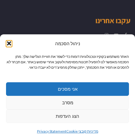
עקבו אחרינו
Instagram
YouTube
Facebook
ניהול הסכמה
האתר משתמש בקוקיז וטכנולוגיות דומות כדי לשפר את חוויית הגלישה שלך. מתן
הסכמה מאפשר לנו להפעיל תכונות מסוימות ולעקוב אחרי שימוש באתר. אם תבחר לא
להסכים או תסיר את הסכמתך, ייתכן שחלק מהפיצ’רים לא יעבדו כראוי.
אני מסכים
מסרב
הצג העדפות
גלילה
מיתוג עיצוב ובניית אתרים
מדיניות קובצי Cookie
Privacy Statement