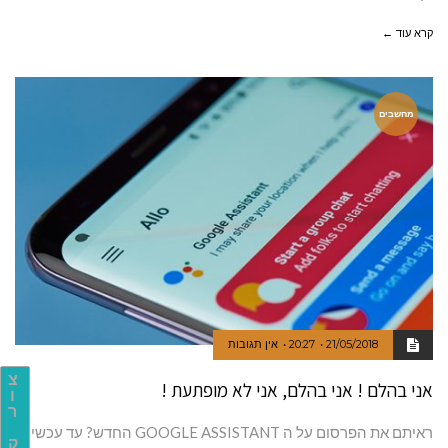
קרא עוד ←
מחשבים
21/05/2018
20:27
אין תגובות
צ
אני בהלם ! אני בהלם, אני לא מופתעת !
ו
ר
ראיתם את הפרסום על ה GOOGLE ASSISTANT החדש? עד עכשיו
ק