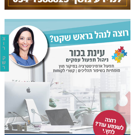
צ
ו
ר
ק
ש
ר