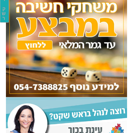
ק
ש
ר