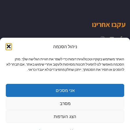
עקבו אחרינו
Instagram
YouTube
Facebook
ניהול הסכמה
האתר משתמש בקוקיז וטכנולוגיות דומות כדי לשפר את חוויית הגלישה שלך. מתן
הסכמה מאפשר לנו להפעיל תכונות מסוימות ולעקוב אחרי שימוש באתר. אם תבחר לא
להסכים או תסיר את הסכמתך, ייתכן שחלק מהפיצ’רים לא יעבדו כראוי.
אני מסכים
מסרב
הצג העדפות
גלילה
מיתוג עיצוב ובניית אתרים