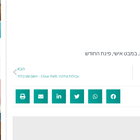
,
במבט אישי
,
פינת החודש
הבא
גבולות ונתינה: Clear Path – השם שקיבלתי