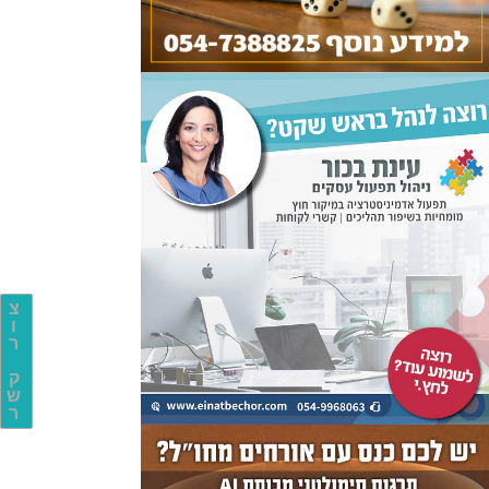
צ
ו
ר
ק
ש
ר