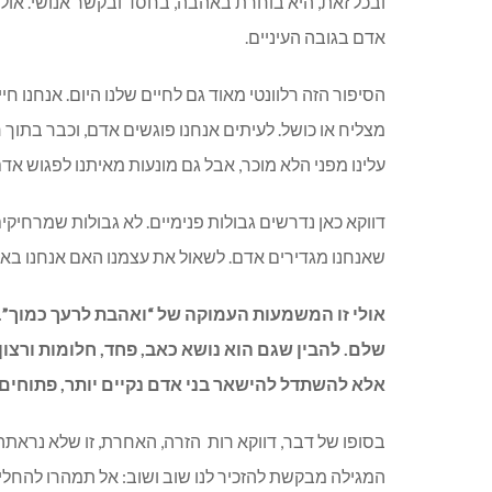
ובכל זאת, היא בוחרת באהבה, בחסד ובקשר אנושי. אולי
אדם בגובה העיניים.
הסיפור הזה רלוונטי מאוד גם לחיים שלנו היום. אנחנו חיי
מצליח או כושל. לעיתים אנחנו פוגשים אדם, וכבר בתוך ר
עלינו מפני הלא מוכר, אבל גם מונעות מאיתנו לפגוש אד
דווקא כאן נדרשים גבולות פנימיים. לא גבולות שמרחיקים
שאנחנו מגדירים אדם. לשאול את עצמנו האם אנחנו באמ
אולי זו המשמעות העמוקה של “ואהבת לרעך כמוך”. 
שלם. להבין שגם הוא נושא כאב, פחד, חלומות ורצון 
אלא להשתדל להישאר בני אדם נקיים יותר, פתוחים יו
בסופו של דבר, דווקא רות
הזרה, האחרת, זו שלא נראתה 
המגילה מבקשת להזכיר לנו שוב ושוב: אל תמהרו להחליט 