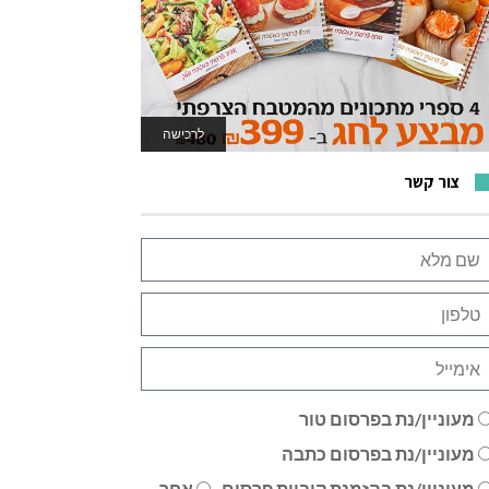
לרכישה
לאתר המשחקים
צור קשר
מעוניין/נת בפרסום טור
מעוניין/נת בפרסום כתבה
מעוניין/נת בהזמנת קוביית פרסום
אחר