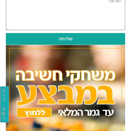
שליחה
צ
ו
ר
ק
ש
ר