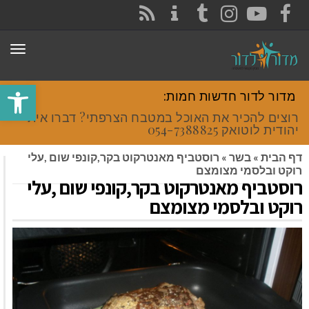
CONTACT
RSS
INSTAGRAM
TUMBLR
YOUTUBE
FACEBOOK
תפר
פתח סרגל
מדור לדור חדשות חמות:
רוצים להכיר את האוכל במטבח הצרפתי? דברו איתי
יהודית לוטואק 054-7388825.
דף הבית
»
בשר
»
רוסטביף מאנטרקוט בקר,קונפי שום ,עלי
רוקט ובלסמי מצומצם
רוסטביף מאנטרקוט בקר,קונפי שום ,עלי
רוקט ובלסמי מצומצם