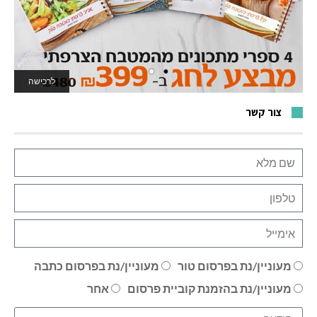
לרכישה
לאתר המשחקים
צור קשר
מעוניין/נת בפרסום טור
מעוניין/נת בפרסום כתבה
מעוניין/נת בהזמנת קוביית פרסום
אחר