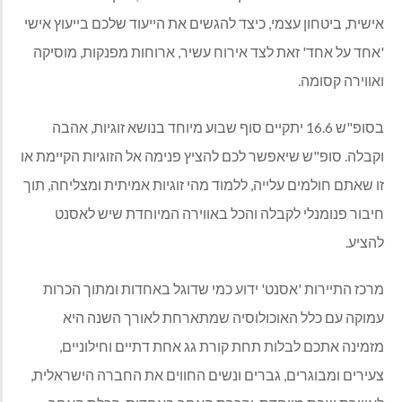
אישית
,
ביטחון עצמי
,
כיצד להגשים את הייעוד שלכם בייעוץ אישי
'
אחד על אחד
'
זאת לצד אירוח עשיר
,
ארוחות מפנקות
,
מוסיקה
ואווירה קסומה
.
בסופ
"
ש
16.6
יתקיים סוף שבוע מיוחד בנושא זוגיות
,
אהבה
וקבלה
.
סופ
"
ש שיאפשר לכם להציץ פנימה אל הזוגיות הקיימת או
זו שאתם חולמים עלייה
,
ללמוד מהי זוגיות אמיתית ומצליחה
,
תוך
חיבור פנומנלי לקבלה והכל באווירה המיוחדת שיש לאסנט
להציע
.
מרכז התיירות
'
אסנט
'
ידוע כמי שדוגל באחדות ומתוך הכרות
עמוקה עם כלל האוכולוסיה שמתארחת לאורך השנה היא
מזמינה אתכם לבלות תחת קורת גג אחת דתיים וחילוניים
,
צעירים ומבוגרים
,
גברים ונשים החווים את החברה הישראלית
,