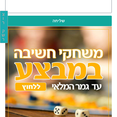
צ
ו
שליחה
ר
ק
ש
ר