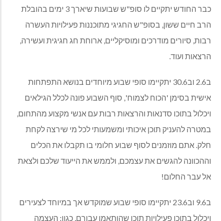
כבר החודש יתקיים לו סופ
"
ש שבועות שיארך
3
ימים בהובלת
הרב חיים ששון
,
בסופ
"
ש החגיגי מתוכננות פעילויות העשרה
רבות
,
סיורים מודרכים ומוסיקליים
,
ארוחת חג חגיגית ועשירה
,
הרצאות ועוד
.
ב
2.6
וב
30.6
יתקיימו סופי שבוע מיוחדים בנושא התפתחות
אישית בסימן
'
הכוח לצמוח
',
סוף השבוע פונה לכלל הגילאים
ויכלול בתוכו סדנאות והרצאות רבות עם אנשי מקצוע מהתחום
,
במטרה להעניק תוכן איכותי ומשמעותי לכל מי שירצה לקחת
חלק
.
אתם מוזמנים לסוף שבוע חלומי בו תקבלו את הכלים
וההכוונה להגשים את עצמכם
,
ולממש את הייעוד שלכם ולצאת
אל עבר החלום
!
ב
9.6
וב
23.6
יתקיימו סופי שבוע שמוקדש אך במיוחד לצעירים
ויכלול בתוכו פעילויות תוכן שהותאמו עבורם
,
כגון
:
העצמה