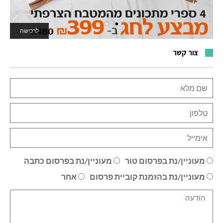
לרכישה
לאתר המשחקים
צור קשר
מעוניין/נת בפרסום טור
מעוניין/נת בפרסום כתבה
מעוניין/נת בהזמנת קוביית פרסום
אחר