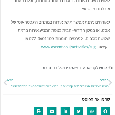
לאווירת שבת מיוחדת
,
והכרת האחר באחדות
,
הכלת האחר
וקבלתו כמו שהוא
.
לאורחים ניתנת אפשרות של אירוח במתחם ה
'
גסטהאוס
'
של
אסנט או במלון החדש
–
הבית בצפת המציע אירוח ברמת
שלושה כוכבים
.
לפרטים והזמנות
: 077-3601100
או
בקישור
:
www.ascent.co.il/activities/zug
לחצו לקריאת עוד מאמרים של >>
תרבות
הקודם
הבא
חוגים, פעילויות והצגות לילדים וקטנטנים בקניותר נס ציונה – במהלך חודש יוני
"לצאת החוצה ולהתרענן": המסלולים של קק"ל לקיץ החם
שתפו את הפוסט