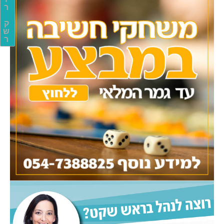
ר
ק
ש
ר