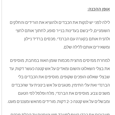
אופן ההכנה:
לילה לפני יש לנקות את הכבדים ולהוציא את הורידים והחלקים
השומניים, לייבשם בעדינות בנייר סופג, לחתוך אותם לחצי
ולהניח אותם בקערה עם הברנדי. מכסים ברדיד ניילון
ומשאירים אותם ללילה שלם.
למחרת ממיסים מחצית מכמות שומן האווז במחבת, מוסיפים
את בצלי השאלוט והשום ומאדים על אש קטנה כעשר דקות, עד
שבצלי שאלוט הופכים שקופים. מוסיפים את הכבדים בלי
הברנדי ואת עלי התימין. מטגנים על אש בינונית עד שהכבדים
משנים צבע. מוסיפים את הברנדי, מלח ופלפל לפי הטעם
ומבשלים על אש קטנה כ-2 דקות. מורידים מהאש ומצננים מעט.
מעבירים את כבדי העוף למעבד מזון וטוחנים עד קבלת מרקם