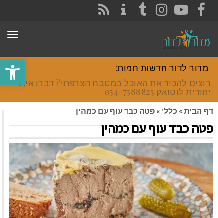
CONTACT
RSS
INSTAGRAM
TUMBLR
YOUTUBE
FACEBOOK
תפר
פתח סרגל
מדור לדור חדשות חמות:
רוצים להכיר את האוכל במטבח הצרפתי? דברו איתי
יהודית לוטואק 054-7388825.
דף הבית
»
כללי
»
פטה כבד עוף עם כמהין
פטה כבד עוף עם כמהין