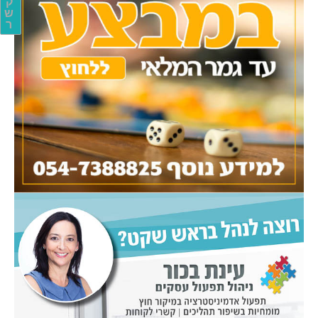
ק
ש
ר