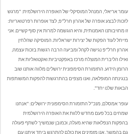
עומר אריאלי, המנהל המוסיקלי של האופרה הירושלמית: "מרגש
לזכות לבצע אופרה של אהרון חרל"פ, לצד אופרות רפרטואריות:
זו מחויבותנו האמנותית, והיא הוגשמה למרות אין סוף קשיים. אני
מייחל לעוד הפקות של יצירות ישראליות. המוסיקה שהלחין
אהרון חרל"פ נגישה לקהל ומביעה הרבה רגשות בזכות עצמה,
ואילו הליברית המוצלח מרכז באפקטיביות ואקטואליות את
הרומן הידוע. התזמורת הסימפונית ירושלים מלווה אותנו שוב
בנגינתה המופלאה, ואנו מצפים בהתרגשות להפקות המשותפות
הבאות שלנו יחד".
עופר אמסלם, מנכ"ל התזמורת הסימפונית ירושלים: "אנחנו
שמחים בכל פעם מחדש ללוות את האופרה הירושלמית
בהפקות הנפלאות שהיא מעלה, וכמובן שנמשיך לשתף פעולה
גם בהמשך. אנו מזמינים את כולם להתרגש ביחד איתנו עם