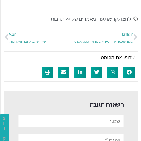
לחצו לקריאת עוד מאמרים של >>
תרבות
הקודם
הבא
עופר שכטר ועידן ניידיץ במרתון סטנדאפ סקסי לזוגות בלבד בוולנטיינז
שירי ערש, אהבה ומלחמה:
שתפו את הפוסט
השארת תגובה
שם:*
צ
ו
ר
אימייל*
ק