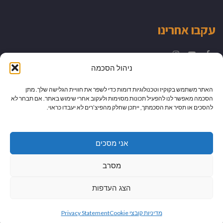
עקבו אחרינו
Instagram
YouTube
Facebook
ניהול הסכמה
האתר משתמש בקוקיז וטכנולוגיות דומות כדי לשפר את חוויית הגלישה שלך. מתן
הסכמה מאפשר לנו להפעיל תכונות מסוימות ולעקוב אחרי שימוש באתר. אם תבחר לא
להסכים או תסיר את הסכמתך, ייתכן שחלק מהפיצ’רים לא יעבדו כראוי.
אני מסכים
מסרב
הצג העדפות
גלילה
מיתוג עיצוב ובניית אתרים
מדיניות קובצי Cookie
Privacy Statement
לראש
כל הזכויות שמורות למדור לדור -
יהודית לוטואק