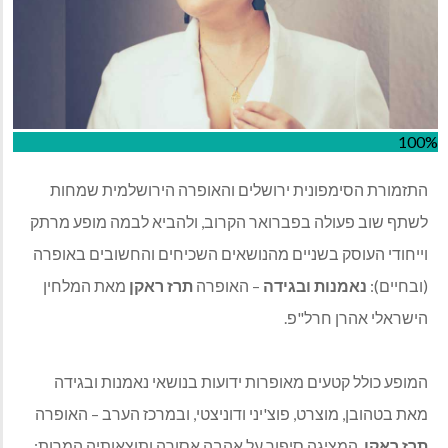
100%
התזמורת הסימפונית ירושלים והאופרה הירושלמית שמחות
לשתף שוב פעולה בפברואר הקרוב, ולהביא לבמה מופע מרתק
וייחודי העוסק בשניים מהנושאים השכיחים והחשובים באופרה
(ובחיים):
נאמנות ובגידה
– האופרה
תרז ראקן
מאת המלחין
הישראלי אהרן חרל"פ.
המופע כולל קטעים מאופרות ידועות בנושאי נאמנות ובגידה
מאת בטהובן, מוצרט, פוצ'יני ודוניצטי, ובמרכז הערב – האופרה
תרז ראקן
, המציגה סיפור על אהבה אסורה ותוצאותיה המרות: