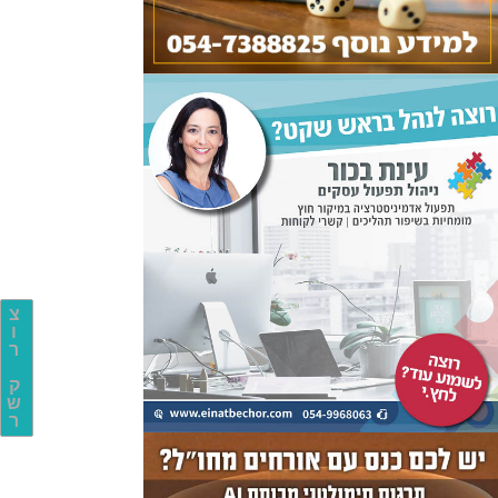
צ
ו
ר
ק
ש
ר