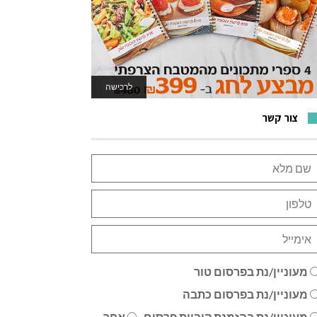
לרכישה
לאתר המשחקים
צור קשר
מעוניין/נת בפרסום טור
מעוניין/נת בפרסום כתבה
מעוניין/נת בהזמנת קוביית פרסום
אחר