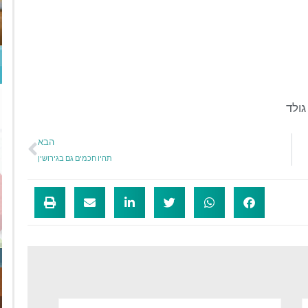
גולד
הבא
תהיו חכמים גם בגירושין
אימייל*