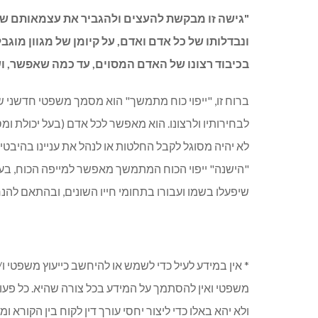
"גישה זו מבקשת להעצים ולהגביר את עצמאותם של
ונבדלותו של כל אדם ואדם, על קיומן של מגוון מוגב
בכיבוד רצונו של האדם המסוים, עד כמה שאפשר, וש
ברוח זו, "ייפוי כוח מתמשך" הוא מסמך משפטי חדשני 
לבחירותיו ולרצונו. הוא מאפשר לכל אדם (בעל יכולת ומסו
לא יהיה מסוגל לקבל החלטות או לנהל את עניינו בהיבט
"הישנה" ייפוי הכוח המתמשך מאפשר למייפה הכוח, בעו
שיפעלו בשמו ועבורו בתחומי חייו השונים, ובהתאם להנחי
* אין במידע לעיל כדי לשמש או להיחשב כייעוץ משפטי ו
משפטי ואין להסתמך על המידע בכל צורה שהיא. כל פעו
ולא יהא באלו כדי ליצור יחסי עורך דין לקוח בין הקורא 