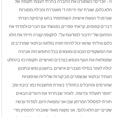
ה – זוכרים? כשסגרנו את החברה בחרתי לעצמי תקופה של
הלא כלום, שגרת יומי הייתה די מאווררת והכילה מסגרות
שגרמו לי הנאות אישיות. השתתפתי בחוג קרמיקה ויצרתי
דברים קסומים, קראתי ספרים, נפגשתי עם חברים ולמדתי את
התחום של "חיבור למודעות על". לתקופה קצרה חייתי את הלא
כלום וגיליתי שהוא יכול להיות חוויה נפלאה ובתנאי שמרכיבים
את המשקפיים הנכונים ומוצאים בכל החופש הזה אנרגיה
שממלאת את הגוף והנפש בצרכים האישיים. תקופה כזו בהחלט
יכולה לעזור במילוי מצברים אישיים, בחשבון נפש ובתכנון
העתיד ובתנאי שנשמרים מביקורות שליליות ושיפוטיות
שהורסים ומחבלים בתהליך בעזרת מחשבות כמו 'בזבוז זמן',
'חוסר תועלת' וכדומה. לאחר שבחרתי את היעדים הבאים
חזרתי למסלול המרתון שבו אני נמצאת היום. למדתי עכשיו
שקיים 'יום הלא כלום', אני מקווה מאוד שאבחר להפסיק מדי