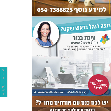
צ
ו
ר
ק
ש
ר