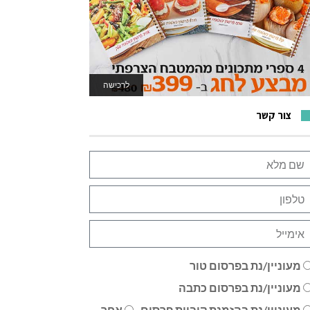
לרכישה
לאתר המשחקים
צור קשר
מעוניין/נת בפרסום טור
מעוניין/נת בפרסום כתבה
מעוניין/נת בהזמנת קוביית פרסום
אחר