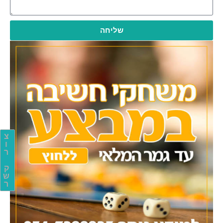
שליחה
צ
ו
ר
ק
ש
ר