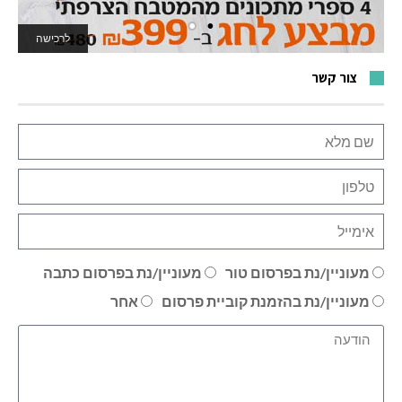
לרכישה
לאתר המשחקים
צור קשר
מעוניין/נת בפרסום טור
מעוניין/נת בפרסום כתבה
מעוניין/נת בהזמנת קוביית פרסום
אחר