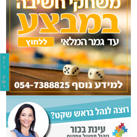
צ
ו
ר
ק
ש
ר