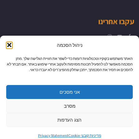
עקבו אחרינו
Instagram
YouTube
Facebook
ניהול הסכמה
האתר משתמש בקוקיז וטכנולוגיות דומות כדי לשפר את חוויית הגלישה שלך. מתן
הסכמה מאפשר לנו להפעיל תכונות מסוימות ולעקוב אחרי שימוש באתר. אם תבחר לא
להסכים או תסיר את הסכמתך, ייתכן שחלק מהפיצ’רים לא יעבדו כראוי.
אני מסכים
מסרב
הצג העדפות
גלילה
מיתוג עיצוב ובניית אתרים
מדיניות קובצי Cookie
Privacy Statement