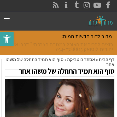
CONTACT
RSS
INSTAGRAM
TUMBLR
YOUTUBE
FACEBOOK
תפר
פתח סרגל
מדור לדור חדשות חמות:
רוצים להכיר את האוכל במטבח הצרפתי? דברו איתי
יהודית לוטואק 054-7388825.
דף הבית
»
אסתר בוטביקה
»
סוף הוא תמיד התחלה של משהו
אחר
סוף הוא תמיד התחלה של משהו אחר