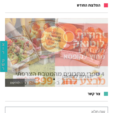
המלצות החודש
צ
ו
ר
ק
ש
ר
לאתר המשחקים
צור קשר