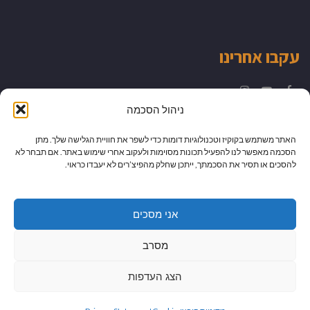
עקבו אחרינו
Instagram
YouTube
Facebook
ניהול הסכמה
האתר משתמש בקוקיז וטכנולוגיות דומות כדי לשפר את חוויית הגלישה שלך. מתן
הסכמה מאפשר לנו להפעיל תכונות מסוימות ולעקוב אחרי שימוש באתר. אם תבחר לא
להסכים או תסיר את הסכמתך, ייתכן שחלק מהפיצ’רים לא יעבדו כראוי.
אני מסכים
מסרב
הצג העדפות
גלילה
מיתוג עיצוב ובניית אתרים