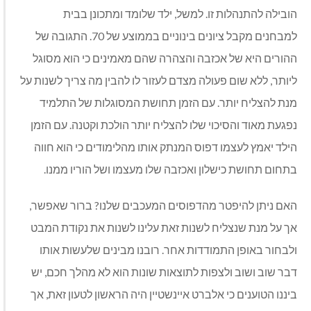
הובילה להתנהלות זו. למשל, ילד שלומד ומתכונן בבית
למבחנים מקבל ציונים בינוניים בממוצע של 70. התגובה של
ההורים היא של אכזבה והצהרה שהם מאמינים כי הוא מסוגל
ליותר, ללא שום פעולה מצדם לעזור לו להבין מה צריך לשנות על
מנת להצליח יותר. עם הזמן תחושת המסוגלות של התלמיד
נפגעת מאוד והסיכוי שלו להצליח יותר הולכת וקטנה. עם הזמן
הילד יאמץ לעצמו דפוס המנתק אותו מהלימודים כי הוא חווה
בתחום תחושת כישלון ואכזבה שלו מעצמו ושל הוריו ממנו.
האם ניתן להיפטר מהדפוסים המעכבים שלנו? ברור שאפשר,
אך על מנת שנצליח לשנות זאת עלינו לשנות את נקודת המבט
ולבחור באופן התמודדות אחר. רובנו מבינים שלעשות אותו
דבר שוב ושוב ולצפות לתוצאות שונות הוא לא מהלך חכם, יש
ביננו הטוענים כי אלברט איינשטיין היה הראשון לטעון זאת, אך