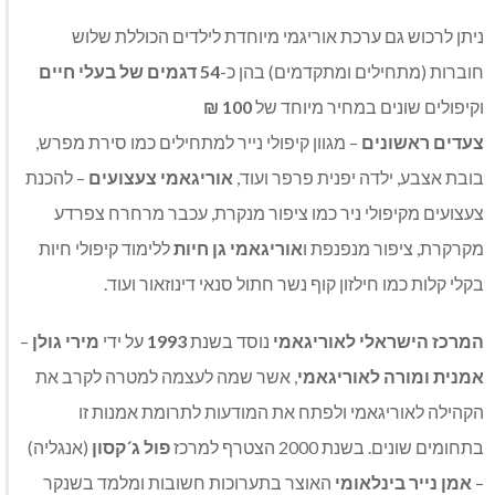
ניתן לרכוש גם ערכת אוריגמי מיוחדת לילדים הכוללת שלוש
חוברות (מתחילים ומתקדמים) בהן כ-
54
דגמים של בעלי חיים
וקיפולים שונים במחיר מיוחד של
100 ₪
צעדים ראשונים
– מגוון קיפולי נייר למתחילים כמו סירת מפרש,
בובת אצבע, ילדה יפנית פרפר ועוד,
אוריגאמי צעצועים
– להכנת
צעצועים מקיפולי ניר כמו ציפור מנקרת, עכבר מרחרח צפרדע
מקרקרת, ציפור מנפנפת ו
אוריגאמי גן חיות
ללימוד קיפולי חיות
בקלי קלות כמו חילזון קוף נשר חתול סנאי דינוזאור ועוד.
המרכז הישראלי לאוריגאמי
נוסד בשנת
1993
על ידי
מירי
גולן
–
אמנית ומורה לאוריגאמי
, אשר שמה לעצמה למטרה לקרב את
הקהילה לאוריגאמי ולפתח את המודעות לתרומת אמנות זו
בתחומים שונים. בשנת 2000 הצטרף למרכז
פול ג´קסון
(אנגליה)
–
אמן נייר בינלאומי
האוצר בתערוכות חשובות ומלמד בשנקר