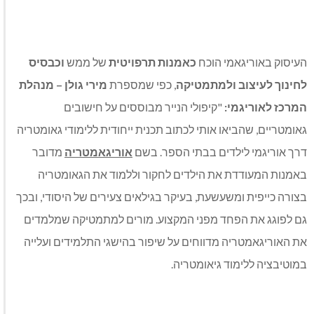
העיסוק באוריגאמי הוכח
כאמנות תרפויטית
של ממש
וכבסיס
לחינוך לעיצוב ולמתמטיקה
, כפי שמספרת
מירי גולן – מנהלת
המרכז לאוריגמי:
"קיפולי הנייר מבוססים על חישובים
גאומטריים, שהביאו אותי לכתוב תכנית ייחודית ללימודי גאומטריה
דרך אוריגמי לילדים בבתי הספר. בשם
אוריגאמטריה
מדובר
באמנות המעודדת את הילדים לחקור וללמוד את הגאומטריה
בצורה כייפית ומשעשעת, בעיקר בגילאים צעירים של היסודי, ובכך
גם לפוגג את הפחד מפני המקצוע. מורים למתמטיקה שמלמדים
את האוריגאמטריה מדווחים על שיפור בהישגי התלמידים ועלייה
במוטיבציה ללימוד גיאומטריה.