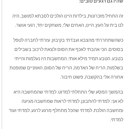
שהיו
גם
רגעים
טובים
:
זה התחיל מזכרונות
,
בילדות היינו הולכים לסבתא למושב
.
היה
לנו בית על העץ
,
היינו
,
האחים שלי
,
משחקים יחד
,
רגעי אושר
.
כשהשתחררתי מהצבא ועבדתי בקיבוץ
,
עזרתי לחברה לטפל
בסוסים
.
הכי אהבתי לאכף את הסוס ולצאת לרכוב בשבילים
בטבע
.
הטבע תמיד מילא אותי
.
המחשבות היו נעלמות והייתי
בשלמות
.
הריח של האדמה
,
הריח של הסוס
,
האוזניים שמופנות
אחורה אלי בהקשבה
,
פשוט חיבור
.
בהמשך המסע שלי התחלתי למדוט
.
למדתי שהמחשבה היא
לא אני
.
למדתי להתבונן
.
למדתי לראות שמחשבה מגיעה
ומחשבה הולכת
.
למדתי שהכל מתחלף מרגע לרגע
.
למדתי ועוד
למדתי
.