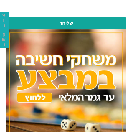
צ
ו
שליחה
ר
ק
ש
ר