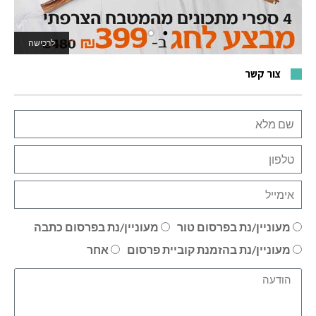
לרכישה
לאתר המשחקים
צור קשר
מעוניין/נת בפרסום טור
מעוניין/נת בפרסום כתבה
מעוניין/נת בהזמנת קוביית פרסום
אחר