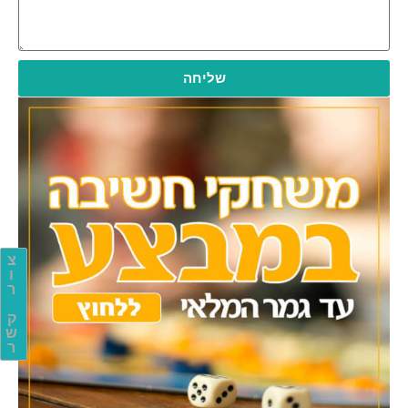
שליחה
צ
ו
ר
ק
ש
ר