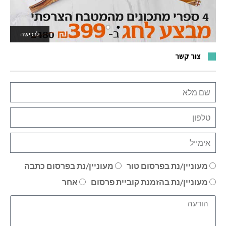
לרכישה
לאתר המשחקים
צור קשר
מעוניין/נת בפרסום טור
מעוניין/נת בפרסום כתבה
מעוניין/נת בהזמנת קוביית פרסום
אחר