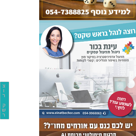
צ
ו
ר
ק
ש
ר