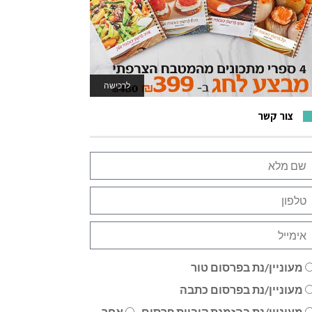
לרכישה
לאתר המשחקים
צור קשר
מעוניין/נת בפרסום טור
מעוניין/נת בפרסום כתבה
מעוניין/נת בהזמנת קוביית פרסום
אחר