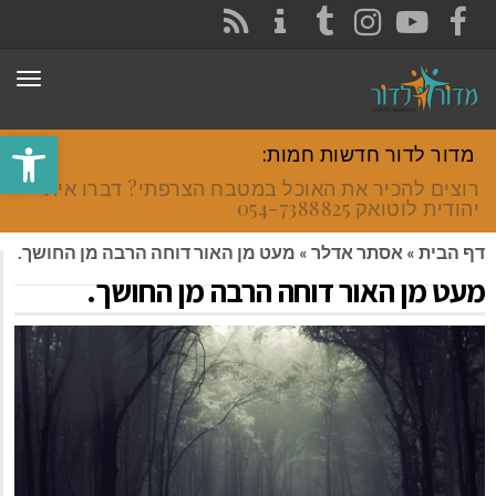
CONTACT
RSS
INSTAGRAM
TUMBLR
YOUTUBE
FACEBOOK
תפר
פתח סרגל
מדור לדור חדשות חמות:
רוצים להכיר את האוכל במטבח הצרפתי? דברו איתי
יהודית לוטואק 054-7388825.
דף הבית
»
אסתר אדלר
»
מעט מן האור דוחה הרבה מן החושך.
מעט מן האור דוחה הרבה מן החושך.