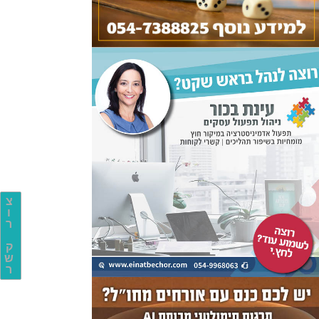
צ
ו
ר
ק
ש
ר