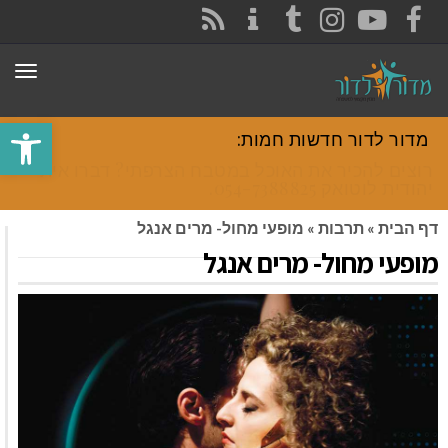
CONTACT
RSS
INSTAGRAM
TUMBLR
YOUTUBE
FACEBOOK
תפר
פתח סרגל
מדור לדור חדשות חמות:
רוצים להכיר את האוכל במטבח הצרפתי? דברו איתי
יהודית לוטואק 054-7388825.
דף הבית
»
תרבות
»
מופעי מחול- מרים אנגל
מופעי מחול- מרים אנגל