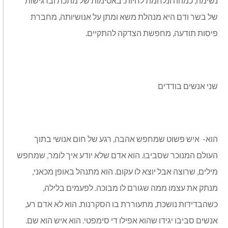
נשימה, כמהה ונלחמת לחיות. באטימות של מתכת וברגישות
של בשר ודם היא מנהלת משא ומתן על אנושיותה, מחברת
פיסות תודעה, מחפשת הצדקה להתקיים.
שני אנשים בודדים
הוא- איש פשוט שמחפש אהבה, רגע של חום אנושי בתוך
העולם המנוכר שסביבו. הוא אדם שלא יודע איך לומר, שמחפש
מילים, שרוצה אבל יוצא לו עקום. הוא מתנהל באופן מכאני,
מנתק את עצמו ממה שגורם לו מבוכה. לפעמים בלילה,
כשהבדידות נושכת, מתעוררת בו הסקרנות. הוא לא אדם רע,
אנשים סביבו יגידו שהוא אפילו די סימפטי. הוא איש הוא שם.