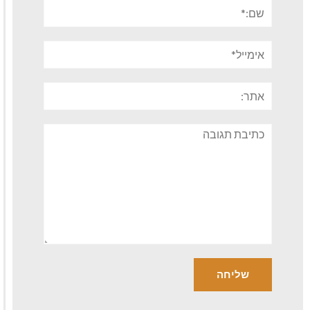
שם:*
אימייל*
אתר:
תגובה