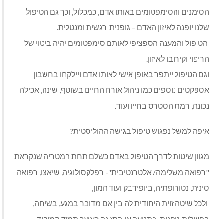
הסימנים והסימפטומים באותו אדם, כמכלול, וכך גם הטיפול
שלנו יופנה לאיזון האדם – גופנית, רגשית ומנטלית.
הטיפול והמענה הספציפי לאותם סימפטומים יהיה ביטוי של
הריפוי וקירובו לאיזון.
וגם הטיפול ייתפר באופן אישי לאותו אדם ויילקחו בחשבון
אספקטים נוספים כמו ניהול אורח החיים בשוטף, שינה, אכילה
נכונה, רמת הסטרס בחייו ועוד.
איפה למשל נפגוש טיפול בגישה ההוליסטית?
מגוון שיטות לדרך הטיפול באדם כשלם תחת המטריה שנקראת
"רפואה משלימה/ אלטרנטיבית"- רפלקסולוגיה, שיאצו, רפואה
סינית, נטורופתיה, ביופידבק ועוד המון,
ולכל שיטה זוית היחודית לה בין אם מדובר במגע, בשיחה,
בפעילות גופנית, בתנועה או בתזונה כאשר תמיד המיקוד