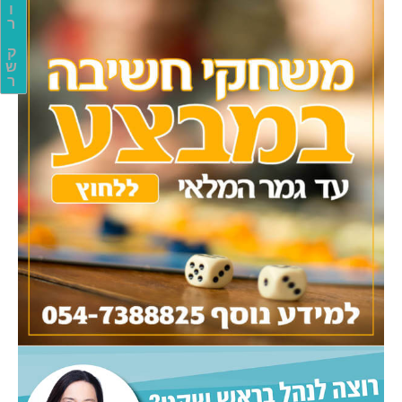
ו
ר
ק
ש
ר