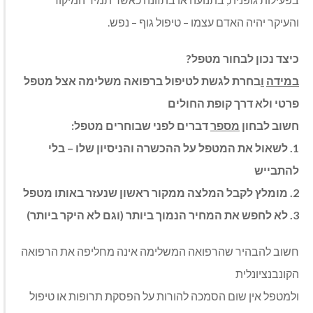
והעיקר יהיה האדם עצמו – טיפול גוף – נפש.
כיצד
נכון
לבחור
מטפל
?
במידה
ו
בחרת
לגשת
לטיפול
ברפואה
משלימה
אצל
מטפל
פרטי
ולא
דרך
קופת
החולים
חשוב
לבחון
מספר
דברים
לפני
שבוחרים
מטפל
:
1.
לשאול
את
המטפל
על
ההכשרה
והניסיון
שלו
–
בלי
להתבייש
2.
מומלץ
לקבל
המלצה
ממקור
ראשון
שנעזר
באותו
מטפל
3.
לא
לחפש
את
המחיר
הנמוך
ביותר
(
וגם
לא
היקר
ביותר
)
חשוב להבהיר שהרפואה המשלימה אינה מחליפה את הרפואה
הקונבנציונלית
ולמטפל אין שום הסמכה להורות על הפסקת תרופות או טיפול