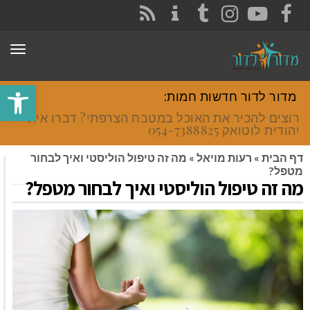
CONTACT
RSS
INSTAGRAM
TUMBLR
YOUTUBE
FACEBOOK
תפר
פתח סרגל
מדור לדור חדשות חמות:
רוצים להכיר את האוכל במטבח הצרפתי? דברו איתי
יהודית לוטואק 054-7388825.
דף הבית
»
רעות מויאל
»
מה זה טיפול הוליסטי ואיך לבחור
מטפל?
מה זה טיפול הוליסטי ואיך לבחור מטפל?