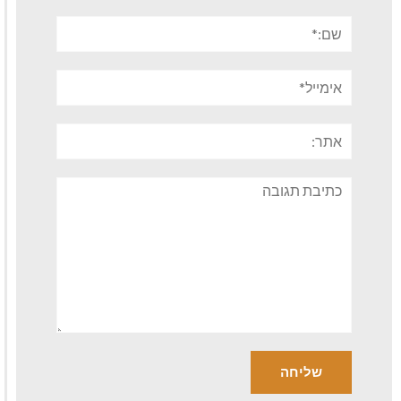
שם:*
אימייל*
אתר:
תגובה