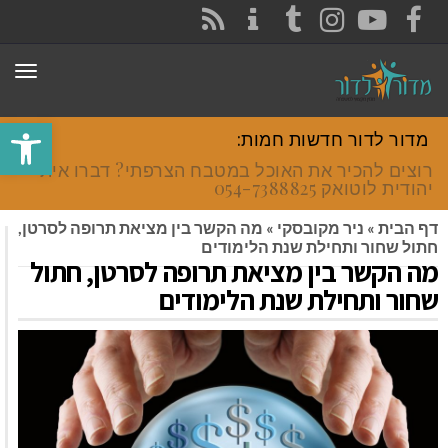
CONTACT
RSS
INSTAGRAM
TUMBLR
YOUTUBE
FACEBOOK
תפר
פתח סרגל
מדור לדור חדשות חמות:
רוצים להכיר את האוכל במטבח הצרפתי? דברו איתי
יהודית לוטואק 054-7388825.
דף הבית
»
ניר מקובסקי
»
מה הקשר בין מציאת תרופה לסרטן,
חתול שחור ותחילת שנת הלימודים
מה הקשר בין מציאת תרופה לסרטן, חתול
שחור ותחילת שנת הלימודים