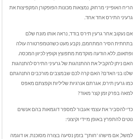
הריח האופייני מרחוק, נמצאות מכונות הפופקורן המקפיצות את
גרעיני התירס אחד אחד.
אם נעקוב אחר גרעין תירס בודד, נראה אותו מונח שלם
בתחתית הסיר המתחמם, נקבע מעט כשהטמפרטורה עולה
ופתאום, ללא הודעה מוקדמת מתפוצץ וקופץ לכיוון המכסה.
האם ניתן להקביל את ההתנהגות של גרעיני התירס להתנהגות
שלנו בני האדם? האם קרה לכם שבמצבים מורכבים התנהגתם
כמו גרעין תירס, אגרתם אנרגיות שליליות וקפצתם מאפס
למאה בפרק זמן קצר מאוד?
כדי להסביר את עצמי אעבור למספר דוגמאות בהם אנשים
נוטים להתפרץ באופן מיידי וקיצוני:
למשל, אם מישהו 'חותך' בזמן נסיעה בצורה מסוכנת. או דוגמה