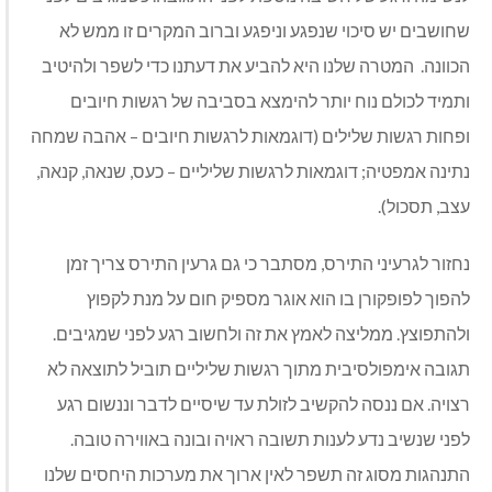
שחושבים יש סיכוי שנפגע וניפגע וברוב המקרים זו ממש לא
הכוונה. המטרה שלנו היא להביע את דעתנו כדי לשפר ולהיטיב
ותמיד לכולם נוח יותר להימצא בסביבה של רגשות חיובים
ופחות רגשות שלילים (דוגמאות לרגשות חיובים – אהבה שמחה
נתינה אמפטיה; דוגמאות לרגשות שליליים – כעס, שנאה, קנאה,
עצב, תסכול).
נחזור לגרעיני התירס, מסתבר כי גם גרעין התירס צריך זמן
להפוך לפופקורן בו הוא אוגר מספיק חום על מנת לקפוץ
ולהתפוצץ. ממליצה לאמץ את זה ולחשוב רגע לפני שמגיבים.
תגובה אימפולסיבית מתוך רגשות שליליים תוביל לתוצאה לא
רצויה. אם ננסה להקשיב לזולת עד שיסיים לדבר וננשום רגע
לפני שנשיב נדע לענות תשובה ראויה ובונה באווירה טובה.
התנהגות מסוג זה תשפר לאין ארוך את מערכות היחסים שלנו