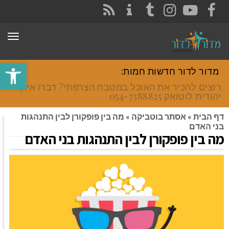
CONTACT
RSS
INSTAGRAM
TUMBLR
YOUTUBE
FACEBOOK
תפר
פתח סרגל
מדור לדור חדשות חמות:
רוצים להכיר את האוכל במטבח הצרפתי? דברו איתי
יהודית לוטואק 054-7388825.
דף הבית
»
אסתר בוטביקה
»
מה בין פופקורן לבין התנהגות
בני האדם
מה בין פופקורן לבין התנהגות בני האדם