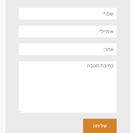
שם:*
אימייל*
אתר:
תגובה