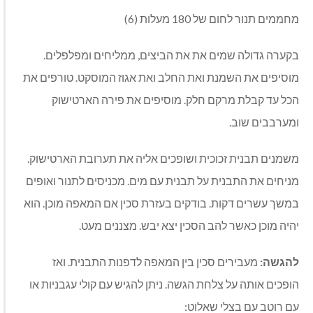
מחממים תנור לחום של
180
מעלות
(6)
בקערה גדולה שמים את את הביצים
,
ממליחים ומפלפלים
.
מוסיפים את השמנת ואת החלב ואת אגוז המוסקט
.
טורפים את
הכל עד קבלת מרקם חלק
.
מוסיפים את פירה הארטישוק
ומערבבים שוב
.
משמנים תבנית זכוכית ושופכים אליה את תערובת הארטישוק
.
מניחים את התבנית על תבנית עם מים
.
מכניסים לתנור ואופים
במשך עשרים דקות
.
בודקים בעזרת סכין אם המאפה מוכן
.
הוא
יהיה מוכן כאשר להב הסכין יצא יבש
.
מצננים מעט
.
להגשה
:
מעבירים סכין בין המאפה לדפנות התבנית
.
ואז
הופכים אותה על צלחת הגשה
.
ניתן להגיש עם קולי עגבניות או
עם
רוטב
עם
בצלי
שאלוט
: