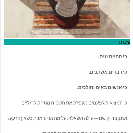
100%
כי‭ ‬החיים‭ ‬זזים‭.‬
כי‭ ‬דברים‭ ‬משתנים‭.‬
כי‭ ‬אנשים‭ ‬באים‭ ‬והולכים‭.‬
כי‭ ‬המציאות‭ ‬לפעמים‭ ‬מקפלת‭ ‬את‭ ‬השטיח‭ ‬מתחת‭ ‬לרגליים‭.‬
ושם‭ ,‬בדיוק‭ ‬שם‭ ‬‮—‬‭ ‬עולה‭ ‬השאלה‭:‬ על‭ ‬מה‭ ‬אני‭ ‬עומדת‭ ‬כשאין‭ ‬קרקע‭?‬