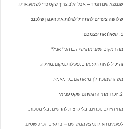
שנמצא‭ ‬שם‭ ‬תמיד‭ ‬‮—‬‭ ‬אבל‭ ‬הלב‭ ‬צריך‭ ‬שקט‭ ‬כדי‭ ‬לשמוע‭ ‬אותו‭.‬
שלושה‭ ‬צעדים‭ ‬להתחיל‭ ‬לגלות‭ ‬את‭ ‬העוגן‭ ‬שלכם‭:‬
1. ‬ שאלו‭ ‬את‭ ‬עצמכם‭:‬
מה‭ ‬המקום‭ ‬שאני‭ ‬מרגיש‭/‬ה‭ ‬בו‭ ‬הכי‭ "‬אני‭"?‬
זה‭ ‬יכול‭ ‬להיות‭ ‬רגע‭, ‬אדם‭, ‬פעילות‭, ‬מקום‭, ‬מוזיקה‭.‬
משהו‭ ‬שמזכיר‭ ‬לך‭ ‬מי‭ ‬את‭ ‬גם‭ ‬בלי‭ ‬מאמץ‭.‬
2‭ ‬. זכרו‭ ‬מתי‭ ‬הרגשתם‭ ‬שקט‭ ‬פנימי
מתי‭ ‬הייתם‭ ‬נוכחים. ‬ בלי‭ ‬לרצות‭ ‬להרשים‭ . ‬בלי‭ ‬מסכות‭.‬
לפעמים‭ ‬העוגן‭ ‬נמצא‭ ‬ממש‭ ‬שם‭ ‬‮—‬‭ ‬ברגעים‭ ‬הכי‭ ‬פשוטים‭.‬