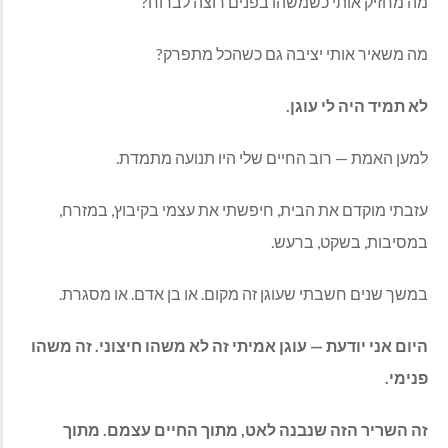
מה‭ ‬מחזיק‭ ‬אותי‭ ‬כשמשהו‭ ‬בפנים‭ ‬רוצה‭ ‬לברוח‭?‬
מה‭ ‬משאיר‭ ‬אותי‭ ‬יציבה‭ ‬גם‭ ‬כשהכל‭ ‬מתפרק‭?‬
לא‭ ‬תמיד‭ ‬היה‭ ‬לי‭ ‬עוגן‭.‬
למען‭ ‬האמת‭ ‬‮—‬‭ ‬רוב‭ ‬החיים‭ ‬שלי‭ ‬היו‭ ‬תנועה‭ ‬מתמדת‭.‬
עזבתי‭ ‬מוקדם‭ ‬את‭ ‬הבית‭,‬ חיפשתי‭ ‬את‭ ‬עצמי‭ ‬בקיבוץ‭,‬ במזרח‭,‬
במסיבות‭,‬ בשקט‭,‬ ברעש‭.‬
במשך‭ ‬שנים‭ ‬חשבתי‭ ‬שעוגן‭ ‬זה‭ ‬מקום‭.‬ או‭ ‬בן‭ ‬אדם‭.‬ או‭ ‬מסגרת‭.‬
‬פנימי‭.‬