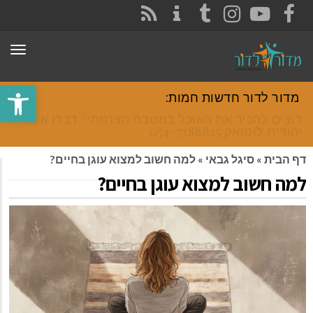
CONTACT
RSS
INSTAGRAM
TUMBLR
YOUTUBE
FACEBOOK
תפר
פתח סרגל
מדור לדור חדשות חמות:
רוצים להכיר את האוכל במטבח הצרפתי? דברו איתי
יהודית לוטואק 054-7388825.
דף הבית
»
סיגל גבאי
»
למה חשוב למצוא עוגן בחיים?
למה חשוב למצוא עוגן בחיים?