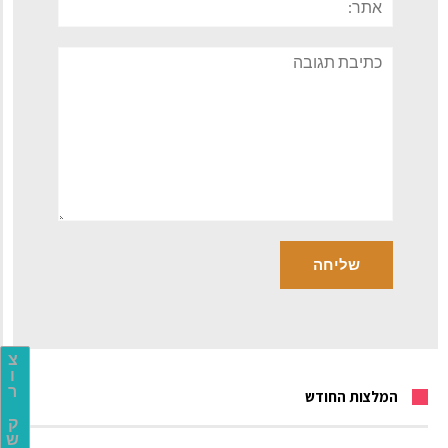
תגובה
צ
ו
ר
המלצות החודש
ק
ש