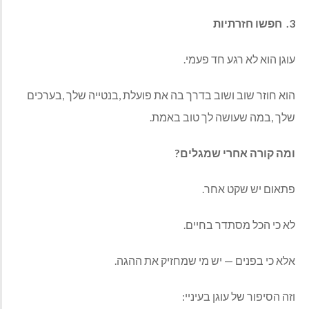
3.‬‭ ‬ חפשו‭ ‬חזרתיות
עוגן‭ ‬הוא‭ ‬לא‭ ‬רגע‭ ‬חד‭ ‬פעמי‭.‬
‬שלך‭, ‬במה‭ ‬שעושה‭ ‬לך‭ ‬טוב‭ ‬באמת‭.‬
ומה‭ ‬קורה‭ ‬אחרי‭ ‬שמגלים‭?‬
פתאום‭ ‬יש‭ ‬שקט‭ ‬אחר‭.‬
לא‭ ‬כי‭ ‬הכל‭ ‬מסתדר‭ ‬בחיים‭.‬
אלא‭ ‬כי‭ ‬בפנים‭ ‬‮—‬‭ ‬יש‭ ‬מי‭ ‬שמחזיק‭ ‬את‭ ‬ההגה‭.‬
וזה‭ ‬הסיפור‭ ‬של‭ ‬עוגן‭ ‬בעיניי‭:‬