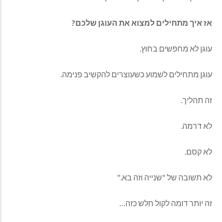
אז‭ ‬איך‭ ‬מתחילים‭ ‬למצוא‭ ‬את‭ ‬העוגן‭ ‬שלכם‭?‬
עוגן‭ ‬לא‭ ‬מחפשים‭ ‬בחוץ‭.‬
עוגן‭ ‬מתחילים‭ ‬לשמוע‭ ‬כשעוצרים‭ ‬להקשיב‭ ‬פנימה‭.‬
זה‭ ‬תהליך‭.‬
לא‭ ‬דרמה‭.‬
לא‭ ‬קסם‭.‬
לא‭ ‬תשובה‭ ‬של ‭"‬שנייה‭ ‬וזה‭ ‬בא‭".‬
זה‭ ‬יותר‭ ‬דומה‭ ‬לקול‭ ‬חלש‭ ‬כזה‭…‬