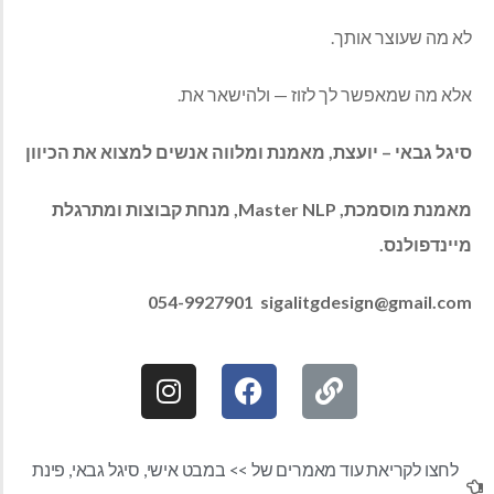
לא‭ ‬מה‭ ‬שעוצר‭ ‬אותך‭.‬
אלא‭ ‬מה‭ ‬שמאפשר‭ ‬לך‭ ‬לזוז‭ ‬‮—‬‭ ‬ולהישאר‭ ‬את‭. ‬
סיגל‭ ‬גבאי‭ – ‬יועצת‭,‬ מאמנת‭ ‬ומלווה‭ ‬אנשים‭ ‬למצוא‭ ‬את‭ ‬הכיוון
מאמנת‭ ‬מוסמכת‭,‬
Master NLP
‬מיינדפולנס‭.‬
054-9927901‭
sigalitgdesign@gmail.com
לחצו לקריאת עוד מאמרים של >>
במבט אישי
,
סיגל גבאי
,
פינת