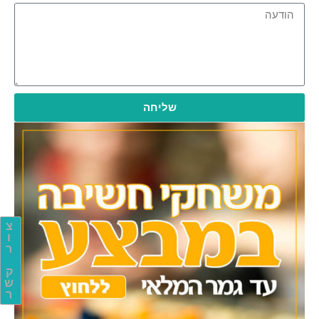
שליחה
צ
ו
ר
ק
ש
ר