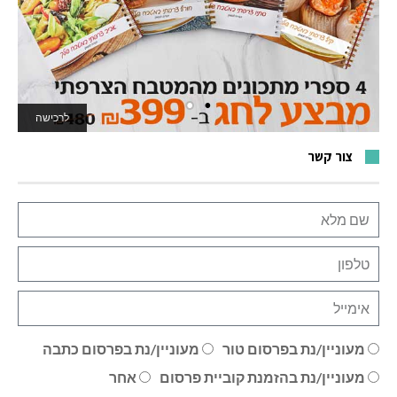
לרכישה
לאתר המשחקים
צור קשר
מעוניין/נת בפרסום טור
מעוניין/נת בפרסום כתבה
מעוניין/נת בהזמנת קוביית פרסום
אחר