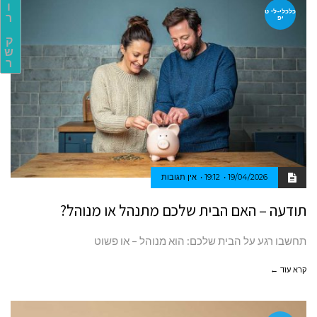
ו
כלכלי-לי ט
ר
יפ
ק
ש
ר
19/04/2026
19:12
אין תגובות
תודעה – האם הבית שלכם מתנהל או מנוהל?
תחשבו רגע על הבית שלכם: הוא מנוהל – או פשוט
קרא עוד ←