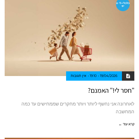
כלכלי-לי ט
יפ
19/04/2026
19:10
אין תגובות
"חסר לי!" האמנם?
לאחרונה אני נחשף ליותר ויותר מחקרים שממחישים עד כמה
המחשבה
קרא עוד ←