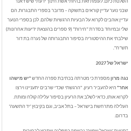
השלטת כיום. לעומת זאת בהיותי אשת חינוך ידעתי שיש ז'אנר
שבני נוער עדיין קוראים בתשוקה – מדובר בספרי התבגרות. הם
עדיין אוהבים לקרוא על הבעיות הרגשיות שלהם. לכן בספרי הנוער
שלי ובמיוחד בסדרת "חירות" (9 ספרים בהוצאת ידיעות אחרונות)
שילבתי את ההיסטוריה בסיפור התבגרותה של נערה בת דור
תש"ח".
ישראל של 2027
נגה מרון
מספרת כי מטרתה בכתיבת ספרה החדש
"יש מישהו
אחר"
היא להעביר רעיון. "הרגשתי שכדי שרבים יתעניינו וירצו
לקרוא אותו, כדאי לשלב את הרעיון בסיפור עלילה קולח ומותח.
העלילה מתרחשת בישראל – בתל אביב, וגם בקיבוץ 'יד התשעה'
בדרום.
"תנועת 'ישראל שפויה' נרשמה כמפלגה שתרוץ לבחירות