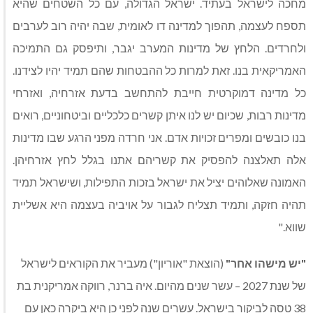
מחכה לישראל בעתיד. ישראל הגדולה, עם כל השטחים שהיא
תספח לעצמה, תהפוך למדינה דו לאומית, שבה יהיה רוב לערבים
ולחרדים. הלחץ של מדינות המערב יגבר, ותיפסק גם התמיכה
האמריקאית בנו. זאת למרות כל ההבטחות שהם תמיד יהיו לצידנו.
כל מדינה דמוקרטית חייבת להתחשב בדעת אזרחיה, ואזרחי
מדינות רבות, שכיום יש לנו איתן קשרים כלכליים וביטחוניים, רואים
בנו כובשים ומפרים זכויות אדם. אני חרדה מפני הרגע שבו מדינות
אלה תאלצנה להפסיק את קשריהם אתנו בגלל לחץ אזרחיהן.
האמונה שאלוהים יציל את ישראל בזכות התפילות, ושישראל תמיד
תהיה חזקה, ותמיד תצליח לגבור על אויביה בעצמה היא אשליית
שווא."
"יש מישהו אחר"
(הוצאת "אוריון") מעביר את הקוראים לישראל
של שנת 2027 – עשר שנים מהיום. איה ברנר, רווקה אמריקנית בת
38 טסה לביקור בישראל. עשרים שנה לפני כן היא ביקרה כאן עם