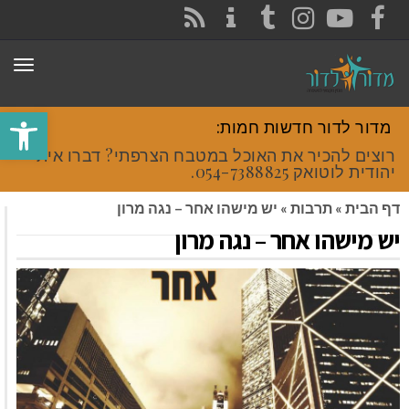
CONTACT
RSS
INSTAGRAM
TUMBLR
YOUTUBE
FACEBOOK
תפר
פתח סרגל
מדור לדור חדשות חמות:
רוצים להכיר את האוכל במטבח הצרפתי? דברו איתי
יהודית לוטואק 054-7388825.
דף הבית
»
תרבות
»
יש מישהו אחר – נגה מרון
יש מישהו אחר – נגה מרון