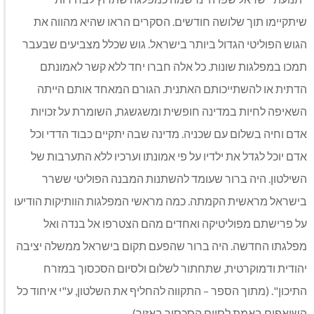
שיתקיימו תוך שלושה חודשים. הסקרים הראו שהיא מהווה את
הגוש הפוליטי הגדול ביותר בישראל. גוש שכלל מצביעים שבעבר
תמכו במפלגות שונות. כל אלה חברו יחד ללא קשר לאמונתם
הדתית או להשתייכותם האתנית. הגורם המאחד אותם הייתה
השאיפה לחיות במדינה חופשית ומשגשגת, השומרת על זכויות
אדם וחיה בשלום עם שכניה. מדינה שבה יתקיים כבוד הדדי וכל
אדם יוכל לגדל את ילדיו על פי אמונתו וערכיו ללא התערבות של
השילטון. היה ברור שעומד להשתנות המבנה הפוליטי ששרר
בישראל מראשית הקמתה. כמה מראשי המפלגות הוותיקות הודיעו
על פרישתם מפוליטיקה ואחדים מהם הצטרפו אל בנדה ואל
מפלגתו החדשה. היה ברור שהפעם תקום בישראל ממשלה יציבה
יהודית ודמוקרטית, שתחתור לשלום ולסיום הסכסוך במזרח
התיכון". (מתוך הספר – התקווה להחליף את השלטון, ע"י איחוד כל
השואפים באמת לסיום הסכסוך באזור).