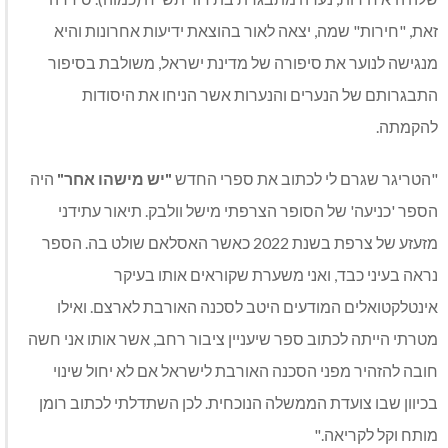
זאת, "חירות" שמה, יצאה לאור בהוצאת ידיעות אחרונות והיא
מנגישה לנוער את סיפורה של מדינת ישראל, משולבת בסיפור
התבגרותם של הנערים והנערות אשר הניחו את היסודות
להקמתה.
"הטריגר שגרם לי לכתוב את ספרי החדש
"יש מישהו אחר"
היה
הספר 'כניעה' של הסופר הצרפתי מישל וולבק. תיאור עתידני
מזעזע של צרפת בשנת 2022 כאשר האסלאם שולט בה. הספר
נראה בעיני כבד, ואני משערת שקוראים אותו בעיקר
אינטלקטואלים המודעים היטב לסכנה האורבת לארצם. ואילו
מטרתי הייתה לכתוב ספר שיעניין ציבור רחב, אשר אותו אני חשה
חובה להזהיר מפני הסכנה האורבת לישראל אם לא יחול שינוי
בכיוון שבו צועדת הממשלה הנוכחית. לכן השתדלתי לכתוב רומן
מותח וקל לקריאה."