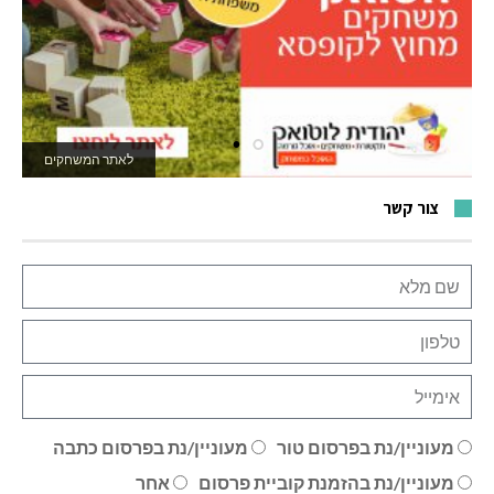
לרכישה
לאתר המשחקים
צור קשר
מעוניין/נת בפרסום טור
מעוניין/נת בפרסום כתבה
מעוניין/נת בהזמנת קוביית פרסום
אחר