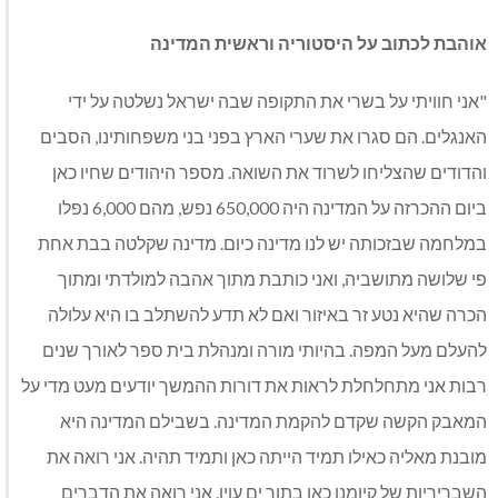
אוהבת לכתוב על היסטוריה וראשית המדינה
"אני חוויתי על בשרי את התקופה שבה ישראל נשלטה על ידי
האנגלים. הם סגרו את שערי הארץ בפני בני משפחותינו, הסבים
והדודים שהצליחו לשרוד את השואה. מספר היהודים שחיו כאן
ביום ההכרזה על המדינה היה 650,000 נפש, מהם 6,000 נפלו
במלחמה שבזכותה יש לנו מדינה כיום. מדינה שקלטה בבת אחת
פי שלושה מתושביה, ואני כותבת מתוך אהבה למולדתי ומתוך
הכרה שהיא נטע זר באיזור ואם לא תדע להשתלב בו היא עלולה
להעלם מעל המפה. בהיותי מורה ומנהלת בית ספר לאורך שנים
רבות אני מתחלחלת לראות את דורות ההמשך יודעים מעט מדי על
המאבק הקשה שקדם להקמת המדינה. בשבילם המדינה היא
מובנת מאליה כאילו תמיד הייתה כאן ותמיד תהיה. אני רואה את
השבריריות של קיומנו כאן בתוך ים עוין. אני רואה את הדברים