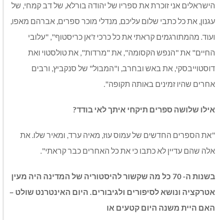
הישראלים אני זוכרת את ספריו של יהודה בורלא, של דב קמחי, של
עגנון, את כל כתבי שלום עליכם, מנדלי מוכר ספרים, אברהם מאפו,
ועוד. מהמתורגמים קראתי את כל כרכי ז'אן כריסטוף", "עלובי
החיים" את "הנפש הקסומה", את "מרדות", את טולסטוי ואת
דוסטוייבסקי, את באש ובחרב, ו"המבול" של סנקביץ, ורבים
אחרים שהיו זמינים באותה תקופה".
אילו שלושה ספרים תיקחי איתך לאי בודד?
"את הספרים החדשים של עמוס עוז, מאיה ערד, ומאיר שלו. את
אלה שהם עדיין לא כתבו כי את כל האחרים כבר קראתי".
בשנות ה- 70 כל מה שקשור להיסטוריה של המדינה היה מעין
אטרקציה ונושא לסיפורים ולגיבורים. היום האינטרנט שולט –
האם היית משנה היום קטעים או