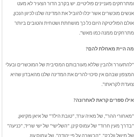
ומתרחקים מעניינים פוליטיים. יש בקרב הדור הצעיר לא מעט
אנשים מוכשרים אשר יכלו להוביל את המדינה שלנו לכיוון הנכון,
אולם הפוליטיקה היום כל כך מושחתת ושטחית והטובים ביותר
מתרחקים ממנה כמו מאש".
מה היית מאחלת להם?
"להתעורר ולהבין שללא מעורבותם המסיבית של המוכשרים ובעלי
המצפון שבהם אין סיכוי להרים את המדינה שלנו מהאבדון שהיא
צועדת לקראתו".
אילו ספרים קראת לאחרונה?
"מאחורי ההר", של מאיה ערד, "טובת הילד" של איאן מקיואן,
"בדרך מעין חרוד" של עמוס קינן. "השלישי" של ישי שריד, "כניעה"
של מישל וולבק", "הבשורה על פי יהודה", של עמוס עוז.