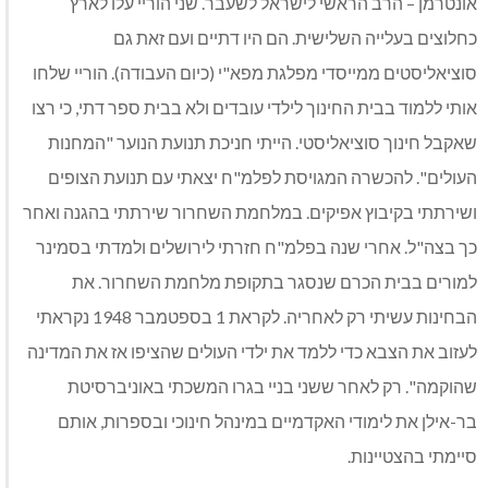
אונטרמן – הרב הראשי לישראל לשעבר. שני הוריי עלו לארץ
כחלוצים בעלייה השלישית. הם היו דתיים ועם זאת גם
סוציאליסטים ממייסדי מפלגת מפא"י (כיום העבודה). הוריי שלחו
אותי ללמוד בבית החינוך לילדי עובדים ולא בבית ספר דתי, כי רצו
שאקבל חינוך סוציאליסטי. הייתי חניכת תנועת הנוער "המחנות
העולים". להכשרה המגויסת לפלמ"ח יצאתי עם תנועת הצופים
ושירתתי בקיבוץ אפיקים. במלחמת השחרור שירתתי בהגנה ואחר
כך בצה"ל. אחרי שנה בפלמ"ח חזרתי לירושלים ולמדתי בסמינר
למורים בבית הכרם שנסגר בתקופת מלחמת השחרור. את
הבחינות עשיתי רק לאחריה. לקראת 1 בספטמבר 1948 נקראתי
לעזוב את הצבא כדי ללמד את ילדי העולים שהציפו אז את המדינה
שהוקמה". רק לאחר ששני בניי בגרו המשכתי באוניברסיטת
בר-אילן את לימודי האקדמיים במינהל חינוכי ובספרות, אותם
סיימתי בהצטיינות.