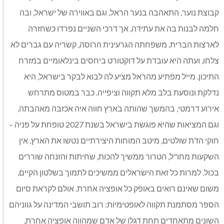
קבוצת נוער, התאהבה בנער הראל, וגם באווירה של ישראל, ובה
חלמה לבנות בה את עתידה, אך דרכי השניים נפרדו כשחזרה
לארצות הברית. משפחתה הגרעינית הרוסה, קשריה עם גברים לא
צלחו, ועתה היא עובדת על דוקטורט ביחסים בינלאומיים במזרח
התיכון. מייל מפתיע מהראל מציע לה לבוא לבקר בישראל, היא
נדלקת ונוסעת בלב מלא תקווה וציפייה. כבר במטוס מתרחש
אירוע דרמטי, בהמשך שהותה בארץ חווה איה אכזבה מאהבתה,
וגם המציאות שהיא פוגשת בישראל בשנת 2027 טופחת על פניה –
חוקי הדת שולטים, מיטב המוחות היצירתיים נטשו את הארץ, אין
השקעות מחו"ל, הטרור ממשיך להכות, שחיתות והזנחה שוררים
בכול. למרות כל זאת הישראלים ממשיכים לתמוך בשלטון הקיים,
משום שאינם רואים באופק כל אופציה אחרת. אולם לקראת סיום
הספר מסתמנת תקווה לאופטימיות: רוב תושבי המדינה על גווניהם
השונים מתאחדים תחת דגלו של אדם שמהווה אופציה אחרת,