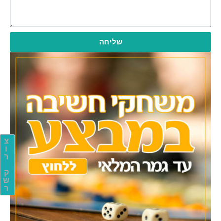
שליחה
צ
ו
ר
ק
ש
ר