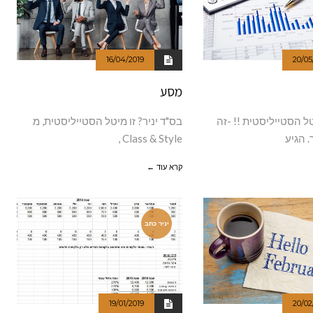
16/04/2019
20/05
מסע
ל הסטייליסטית !! -זה
בס"ד יניר? זו מיטל הסטייליסטית, מ
. הגיע
Class & Style ,
קרא עוד ←
יניר כתב
19/01/2019
20/02