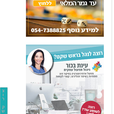
צ
ו
ר
ק
ש