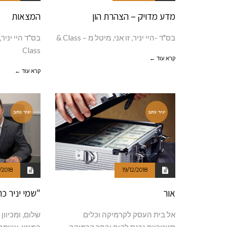
מדע מדויק – הצהרת הון
המצאות
בס"ד -היי יניר, זו אני, מיטל מ – Class &
בס"ד היי יניר,
Class
קרא עוד ←
קרא עוד ←
יניר כתב
יניר כתב
/2018
19/12/2018
אור
"שמי יניר כת
אל בית העסק לקרמיקה וכלים
שלום, ומכיוון
סניטריים נכנס לקוח ובחר קרמיקה,
במגזין, אשמח