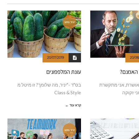
יניר כתב
20/07/2019
20/08
 האמנם?
עונת המלפפונים
ו אושרת, אני מתקשרת
בס"ד -"יניר, מה שלומך? זו מיטל מ
ני זקוקה
Class & Style
קרא עוד ←
יניר כתב