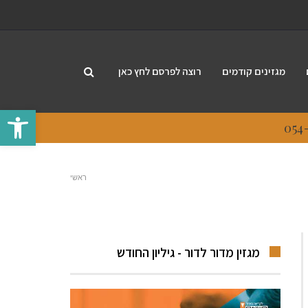
מגזינים קודמים
רוצה לפרסם לחץ כאן
פתח סרגל
ראשי
מגזין מדור לדור - גיליון החודש