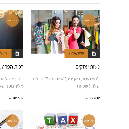
יניר כתב
יניר כתב
/2019
21/09/2019
נשות עסקים
זכות הפרט,
'היי מיטל, כאן יניר,' 'איזה יניר?' 'הרו"ח
-'היי מיטל, ז
שלך!! שכחת
אליך מפני שא
קרא עוד ←
קרא עוד ←
יניר כתב
יניר כתב