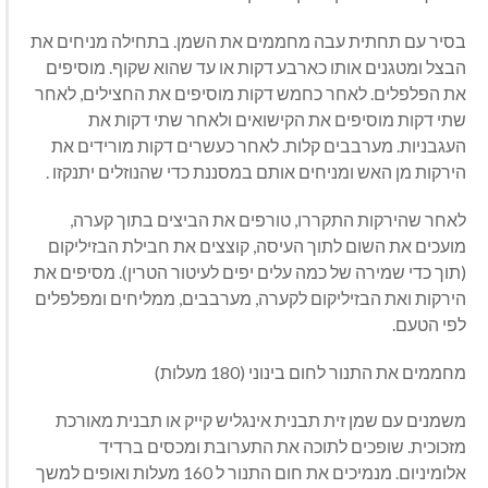
בסיר עם תחתית עבה מחממים את השמן. בתחילה מניחים את
הבצל ומטגנים אותו כארבע דקות או עד שהוא שקוף. מוסיפים
את הפלפלים. לאחר כחמש דקות מוסיפים את החצילים, לאחר
שתי דקות מוסיפים את הקישואים ולאחר שתי דקות את
העגבניות. מערבבים קלות. לאחר כעשרים דקות מורידים את
הירקות מן האש ומניחים אותם במסננת כדי שהנוזלים יתנקזו .
לאחר שהירקות התקררו, טורפים את הביצים בתוך קערה,
מועכים את השום לתוך העיסה, קוצצים את חבילת הבזיליקום
(תוך כדי שמירה של כמה עלים יפים לעיטור הטרין). מסיפים את
הירקות ואת הבזיליקום לקערה, מערבבים, ממליחים ומפלפלים
לפי הטעם.
מחממים את התנור לחום בינוני (180 מעלות)
משמנים עם שמן זית תבנית אינגליש קייק או תבנית מאורכת
מזכוכית. שופכים לתוכה את התערובת ומכסים ברדיד
אלומיניום. מנמיכים את חום התנור ל 160 מעלות ואופים למשך