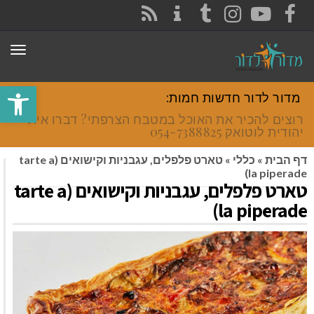
CONTACT
RSS
INSTAGRAM
TUMBLR
YOUTUBE
FACEBOOK
תפר
פתח סרגל
מדור לדור חדשות חמות:
רוצים להכיר את האוכל במטבח הצרפתי? דברו איתי
יהודית לוטואק 054-7388825.
דף הבית
»
כללי
»
טארט פלפלים, עגבניות וקישואים (tarte a
la piperade)
טארט פלפלים, עגבניות וקישואים (tarte a
la piperade)