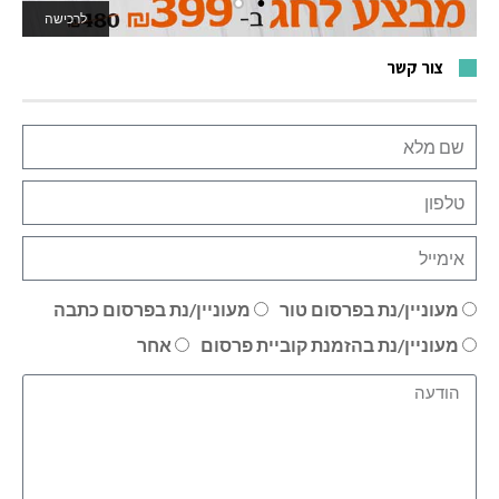
לרכישה
לאתר המשחקים
צור קשר
מעוניין/נת בפרסום טור
מעוניין/נת בפרסום כתבה
מעוניין/נת בהזמנת קוביית פרסום
אחר