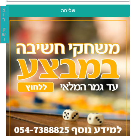
צ
שליחה
ו
ר
ק
ש
ר