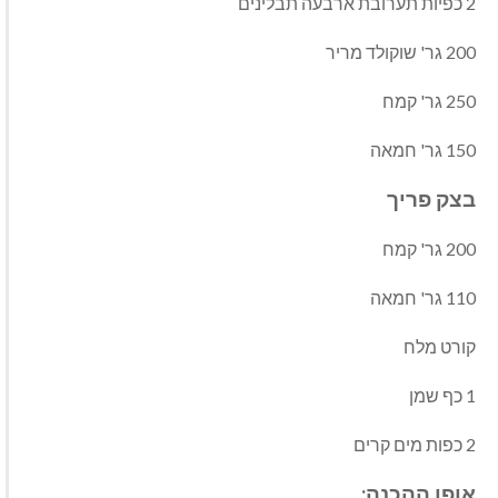
2
כפיות תערובת ארבעה תבלינים
200
גר
'
שוקולד מריר
250
גר
'
קמח
150
גר
'
חמאה
בצק
פריך
200
גר
'
קמח
110
גר
'
חמאה
קורט מלח
1
כף שמן
2
כפות מים קרים
אופן
ההכנה
: