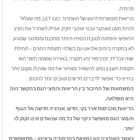
פנימית.
הריאות מקושרות לרגש של השחרור, LET GO, מה שעלול
להיות מעט מאתגר עבור אוהבי הקיץ, אפילו לשחרר את הקיץ
החופשי והפתוח לטובת הסתיו היותר מתכנס ומסתגר שמגיע.
לא במקרה בימים אלו אנו גם בשלהי תקופת החגים – תחילת
שנה עברית, יום כיפור וחג הקציר, באוירה ששמה השני הוא
תקופת חשבון נפש, להשאיר מאחור את מה שאין לו מקום יותר
בחיינו כדי אפשר לדברים חדשים וטובים יותר להכנס.
המשמעות
של
החיבור
בין
הריאות
והמעי
הגס
בהקשר
הזה
היא
מופלאה
,
הריאות
מכניסות
אויר
נקי
,
חדש
,
אנרגיה
חדשה
אל
הגוף
והמעי
הגס
מאפשר
ניקוי
של
כל
מה
שהאדם
אינו
זקוק
לו
יותר
.
כאשר
האנרגיה
הזו
נמצאת
בהרמוניה
ובאיזון
–
מתאפשרת