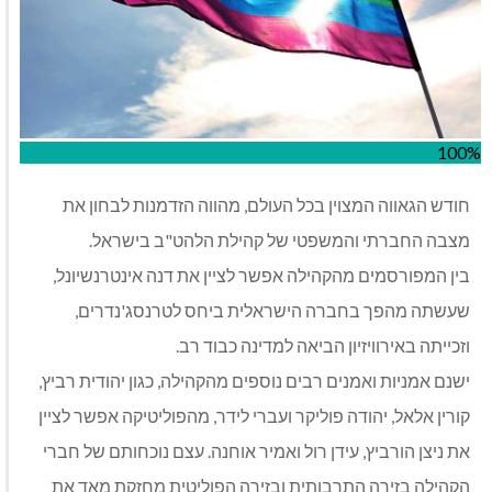
100%
חודש הגאווה המצוין בכל העולם, מהווה הזדמנות לבחון את
מצבה החברתי והמשפטי של קהילת הלהט"ב בישראל.
בין המפורסמים מהקהילה אפשר לציין את דנה אינטרנשיונל,
שעשתה מהפך בחברה הישראלית ביחס לטרנסג'נדרים,
וזכייתה באירוויזיון הביאה למדינה כבוד רב.
ישנם אמניות ואמנים רבים נוספים מהקהילה, כגון יהודית רביץ,
קורין אלאל, יהודה פוליקר ועברי לידר, מהפוליטיקה אפשר לציין
את ניצן הורביץ, עידן רול ואמיר אוחנה. עצם נוכחותם של חברי
הקהילה בזירה התרבותית ובזירה הפוליטית מחזקת מאד את