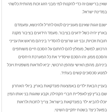
שאין ברישום זה כדי להקנות למי מבני הזוג זכות מהותית כלשהי
במדינת ישראל.
ישנם זוגות שאינם מעוניינים לטוס לחו"ל ולהינשא, ומעמדם
בארץ יהיה כשל ידועים בציבור. מעמד הידועים בציבור מקנה
חובות וזכויות, ובני זוג שרוצים להסדיר ביניהם מראש את ענייני
הרכוש, למשל, מומלץ להם לחתום על הסכם חיים משותפים
והסכם ממון. זהו הסכם שיסדיר את כל המערכת היחסים
ביניהם, מהפן האישי ומהפן הרכושי, יביא לוודאות משפטית ויוכל
למנוע סכסוכים קשים בעתיד.
בעניין הבאת ילדים באמצעות פונדקאות בארץ, ביולי האחרון
שם בג"ץ קץ לאפליית חברי הקהילה, וקבע שזוגות בני אותו המין
יוכלו להביא ילד בפונדקאות בישראל. צריך לחכות ולראות
בפועל כיצד בשטח יתקיים השינוי.