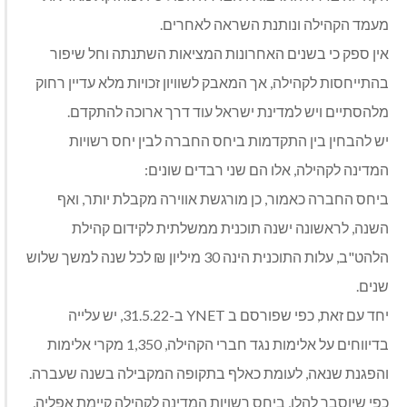
מעמד הקהילה ונותנת השראה לאחרים.
אין ספק כי בשנים האחרונות המציאות השתנתה וחל שיפור
בהתייחסות לקהילה, אך המאבק לשוויון זכויות מלא עדיין רחוק
מלהסתיים ויש למדינת ישראל עוד דרך ארוכה להתקדם.
יש להבחין בין התקדמות ביחס החברה לבין יחס רשויות
המדינה לקהילה, אלו הם שני רבדים שונים:
ביחס החברה כאמור, כן מורגשת אווירה מקבלת יותר, ואף
השנה, לראשונה ישנה תוכנית ממשלתית לקידום קהילת
הלהט"ב, עלות התוכנית הינה 30 מיליון ₪ לכל שנה למשך שלוש
שנים.
יחד עם זאת, כפי שפורסם ב YNET ב-31.5.22, יש עלייה
בדיווחים על אלימות נגד חברי הקהילה, 1,350 מקרי אלימות
והפגנת שנאה, לעומת כאלף בתקופה המקבילה בשנה שעברה.
כפי שיוסבר להלן, ביחס רשויות המדינה לקהילה קיימת אפליה,