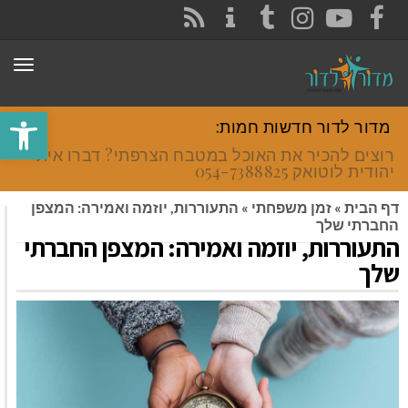
CONTACT
RSS
INSTAGRAM
TUMBLR
YOUTUBE
FACEBOOK
תפר
פתח סרגל
מדור לדור חדשות חמות:
רוצים להכיר את האוכל במטבח הצרפתי? דברו איתי
יהודית לוטואק 054-7388825.
דף הבית
»
זמן משפחתי
»
התעוררות, יוזמה ואמירה: המצפן
החברתי שלך
התעוררות, יוזמה ואמירה: המצפן החברתי
שלך