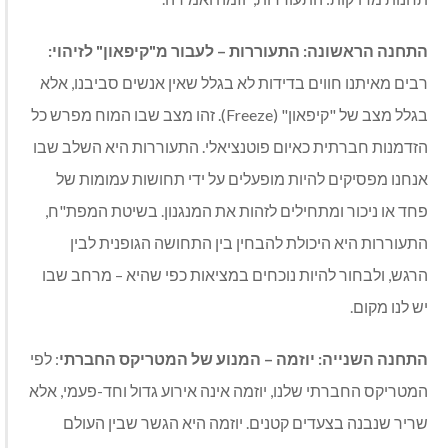
התחנה הראשונה: התעוררות – לעבור מ"קיפאון" לזיהוי:
רבים מאיתנו חווים בדידות לא בגלל שאין אנשים סביבנו, אלא
בגלל מצב של "קיפאון" (Freeze). זהו מצב שבו המוח מפרש כל
הזדמנות חברתית כאיום פוטנציאלי. התעוררות היא השלב שבו
אנחנו מפסיקים להיות מופעלים על ידי תחושות עמומות של
פחד או ניכור ומתחילים לזהות את המנגנון. בשיטת המפת"ח,
התעוררות היא היכולת להבחין בין התחושה הגופנית לבין
הרגש, ולבחור להיות נוכחים במציאות כפי שהיא – מרחב שבו
יש לנו מקום.
התחנה השנייה: יוזמה – המנוע של המטריקס החברתי
: לפי
המטריקס החברתי שלנו, יוזמה אינה אירוע גדול וחד-פעמי, אלא
שריר שנבנה בצעדים קטנים. יוזמה היא הגשר שבין העולם