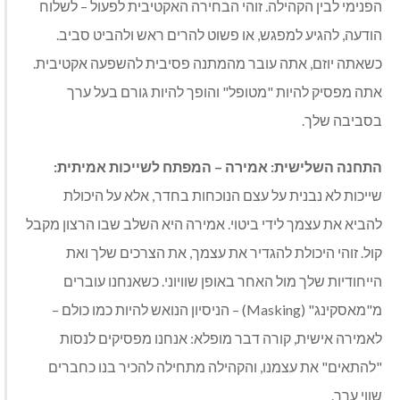
הפנימי לבין הקהילה. זוהי הבחירה האקטיבית לפעול – לשלוח
הודעה, להגיע למפגש, או פשוט להרים ראש ולהביט סביב.
כשאתה יוזם, אתה עובר מהמתנה פסיבית להשפעה אקטיבית.
אתה מפסיק להיות "מטופל" והופך להיות גורם בעל ערך
בסביבה שלך.
התחנה השלישית: אמירה – המפתח לשייכות אמיתית:
שייכות לא נבנית על עצם הנוכחות בחדר, אלא על היכולת
להביא את עצמך לידי ביטוי. אמירה היא השלב שבו הרצון מקבל
קול. זוהי היכולת להגדיר את עצמך, את הצרכים שלך ואת
הייחודיות שלך מול האחר באופן שוויוני. כשאנחנו עוברים
מ"מאסקינג" (Masking) – הניסיון הנואש להיות כמו כולם –
לאמירה אישית, קורה דבר מופלא: אנחנו מפסיקים לנסות
"להתאים" את עצמנו, והקהילה מתחילה להכיר בנו כחברים
שווי ערך.