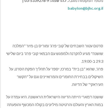
מספר המקומות מוגבל.
להרשמה: 03-5339278-9 |
babylon@bjhc.org.il
סרטם עטור השבחים של קובי פרג' ומוריס בן-מיור "המלכה
שושנה" מגיע להקרנה ולמפגש עם הבמאי קובי פרג' ביום שלישי
29.3 ב-19:00.
פרג', שהוא "בן בית" במרכז, יספר על תהליך הפקת הסרט, על
השיקולים בבחירת החומרים והמרואיינים וגם על "הקשר
העיראקי" של הדיווה.
שושנה דמארי הייתה הדיווה הישראלית הראשונה. היא עמדה על
במות הארץ והעולם והרטיטה מיליונים בקולה המכשף והופעתה