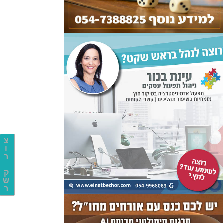
צ
ו
ר
ק
ש
ר