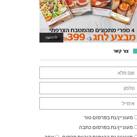
לרכישה
לאתר המשחקים
צור קשר
מעוניין/נת בפרסום טור
מעוניין/נת בפרסום כתבה
מעוניין/נת בהזמנת קוביית פרסום
אחר