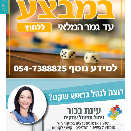
ק
ש
ר