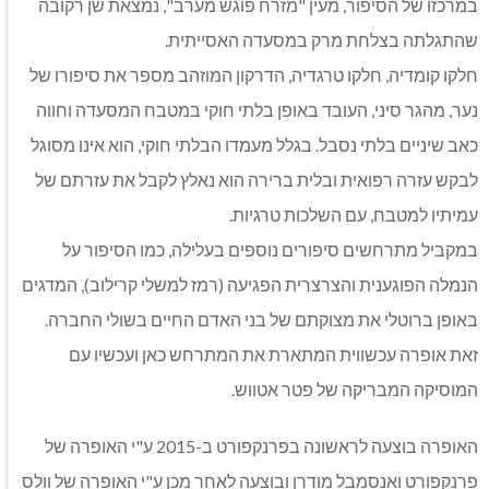
במרכזו של הסיפור, מעין "מזרח פוגש מערב", נמצאת שן רקובה
שהתגלתה בצלחת מרק במסעדה האסייתית.
חלקו קומדיה, חלקו טרגדיה, הדרקון המוזהב מספר את סיפורו של
נער, מהגר סיני, העובד באופן בלתי חוקי במטבח המסעדה וחווה
כאב שיניים בלתי נסבל. בגלל מעמדו הבלתי חוקי, הוא אינו מסוגל
לבקש עזרה רפואית ובלית ברירה הוא נאלץ לקבל את עזרתם של
עמיתיו למטבח, עם השלכות טרגיות.
במקביל מתרחשים סיפורים נוספים בעלילה, כמו הסיפור על
הנמלה הפוגענית והצרצרית הפגיעה (רמז למשלי קרילוב), המדגים
באופן ברוטלי את מצוקתם של בני האדם החיים בשולי החברה.
זאת אופרה עכשווית המתארת את המתרחש כאן ועכשיו עם
המוסיקה המבריקה של פטר אטווש.
האופרה בוצעה לראשונה בפרנקפורט ב-2015 ע"י האופרה של
פרנקפורט ואנסמבל מודרן ובוצעה לאחר מכן ע"י האופרה של וולס