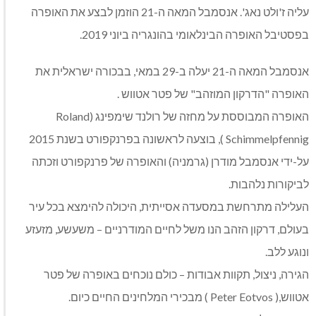
עליה ז'ולט נאג'. אנסמבל המאה ה-21 הוזמן לבצע את האופרה
בפסטיבל האופרה הבינלאומי בהונגריה ביוני 2019.
אנסמבל המאה ה-21 יעלה ב-29 במאי, בבכורה ישראלית את
האופרה "הדרקון המוזהב" של פטר אטווש .
האופרה המבוססת על מחזה של רולנד שימפינג (Roland
Schimmelpfennig ), בוצעה לראשונה בפרנקפורט בשנת 2015
על-ידי אנסמבל מודרן (גרמניה) והאופרה של פרנקפורט וזכתה
לביקורות נלהבות.
העלילה מתרחשת במסעדה אסייתית, היכולה להימצא בכל עיר
בעולם, דרקון הזהב הנו משל לחיים המודרניים – משעשע, מזעזע
ונוגע ללב.
הגירה, ניצול, תקוות אבודות – כולם נוכחים באופרה של פטר
אטווש,( Peter Eotvos ) מבכירי המלחינים החיים כיום.