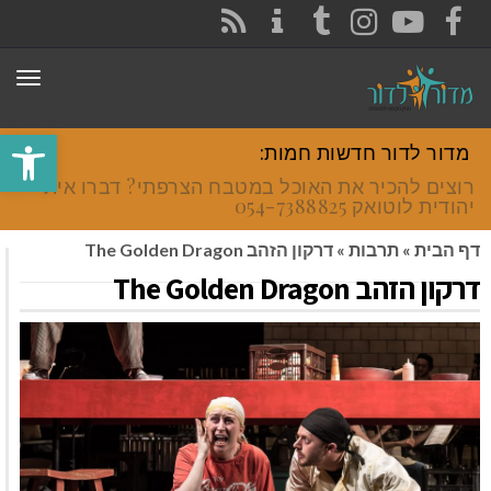
CONTACT
RSS
INSTAGRAM
TUMBLR
YOUTUBE
FACEBOOK
תפר
פתח סרגל
מדור לדור חדשות חמות:
רוצים להכיר את האוכל במטבח הצרפתי? דברו איתי
יהודית לוטואק 054-7388825.
דף הבית
»
תרבות
»
דרקון הזהב The Golden Dragon
דרקון הזהב The Golden Dragon