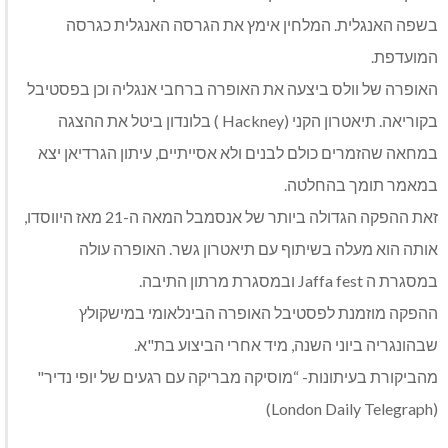
בשפה האנגלית. המלחין אימץ את הגרסה האנגלית כגרסה
המועדפת.
האופרה של וולס ביצעה את האופרה ברחבי אנגליה וכן בפסטיבל
בקוריאה. תיאטרון הקני (Hackney ) בלונדון ביטל את ההצגה
במחאה שהזמרים כולם לבנים ולא אסייתיים, עיתון הגרדיאן יצא
במאמר תומך בהחלטה.
זאת ההפקה הגדולה ביותר של אנסמבל המאה ה-21 מאז היווסדו,
אותה הוא מעלה בשיתוף עם תיאטרון גשר. האופרה עולה
במסגרת ה Jaffa fest ובמסגרת מרתון התיבה.
ההפקה מוזמנת לפסטיבל האופרה הבינלאומי במישקולץ
שבהונגריה ביוני השנה, מיד אחרי הביצוע בת"א.
מהביקורת בעיתונות- “מוסיקה מבריקה עם רגעים של יופי נדיר"
(London Daily Telegraph)