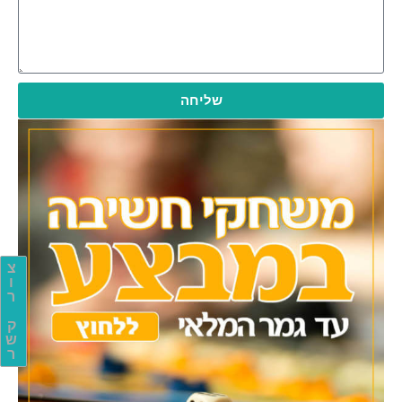
שליחה
צ
ו
ר
ק
ש
ר