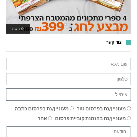
לרכישה
לאתר המשחקים
צור קשר
מעוניין/נת בפרסום טור
מעוניין/נת בפרסום כתבה
מעוניין/נת בהזמנת קוביית פרסום
אחר