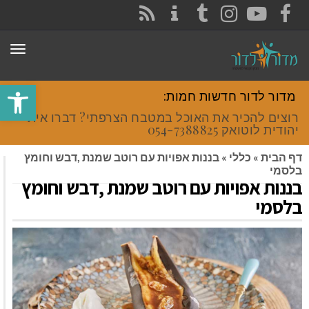
CONTACT
RSS
INSTAGRAM
TUMBLR
YOUTUBE
FACEBOOK
תפר
פתח סרגל
מדור לדור חדשות חמות:
רוצים להכיר את האוכל במטבח הצרפתי? דברו איתי
יהודית לוטואק 054-7388825.
דף הבית
»
כללי
»
בננות אפויות עם רוטב שמנת ,דבש וחומץ
בלסמי
בננות אפויות עם רוטב שמנת ,דבש וחומץ
בלסמי