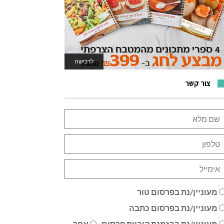
לרכישה
לאתר המשחקים
צור קשר
מעוניין/נת בפרסום טור
מעוניין/נת בפרסום כתבה
מעוניין/נת בהזמנת קוביית פרסום
אחר