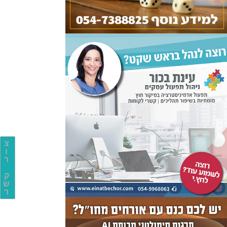
צ
ו
ר
ק
ש
ר