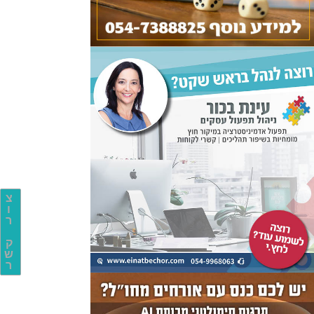
צ
ו
ר
ק
ש
ר