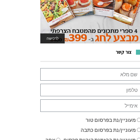
לרכישה
לאתר המשחקים
צור קשר
מעוניין/נת בפרסום טור
מעוניין/נת בפרסום כתבה
מעוניין/נת בהזמנת קוביית פרסום
אחר