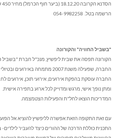
הסדנא הקרובה 18.12.20 (ביער חוף הכרמל) מחיר 450 שקלים.
הרשמה בטל. 054-9982258
"בשביל החוויה" והקורונה
הקורונה תפסה את שבית ליפשיץ, מנכ"ל חברת "בשביל הח
החברה, שפעילה משנת 2007 מתמחה באירועים ובטיולי חוויה, בעיקר סביב שנת הבר/ת מצווה.
​החברה עוסקת בהפקת אירועים, אירועי תוכן, אירועים לח
ומתן נופך אישי, מרגש ומדוייק לכל ארוע בתפירה אישית.
המדריכות הוצאו לחל"ת והפעילות הצטמצמה.
עם זאת התקופה הזאת אפשרה לליפשיץ להוציא אל הפועל מ
הרעיונות משולבים סיפורים של דמויות מעוררות השראה 