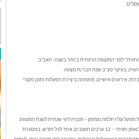
וויה" לפני התקופה הרווחית ביותר בשנה- האביב.
ברות, אירועים אישיים. מתמחה ביצירת הפעלות ותוכן מקורי
פעל עליו חלמה ממזמן – תכנית ליווי שנתית לשנת המצוות.
התכנית כוללת הדרכה של ההורים כיצד להעביר לילדים- באופן חוויתי – 12 ערכים חשובים, אחד לכל חודש. במסגרת
מהתרבות הישראלית והיהודית, שהערך הזה מזוהה איתן, לעתים