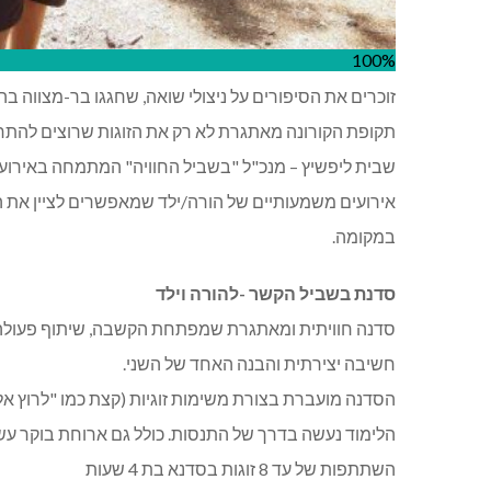
100%
זוכרים את הסיפורים על ניצולי שואה, שחגגו בר-מצווה בה
תקופת הקורונה מאתגרת לא רק את הזוגות שרוצים להתחתן ,
שבית ליפשיץ – מנכ"ל "בשביל החוויה" המתמחה באירועים
אירועים משמעותיים של הורה/ילד שמאפשרים לציין את הא
במקומה.
סדנת בשביל הקשר -להורה וילד
סדנה חוויתית ומאתגרת שמפתחת הקשבה, שיתוף פעולה
חשיבה יצירתית והבנה האחד של השני.
הסדנה מועברת בצורת משימות זוגיות (קצת כמו "לרוץ אל 
הלימוד נעשה בדרך של התנסות. כולל גם ארוחת בוקר עש
השתתפות של עד 8 זוגות בסדנא בת 4 שעות