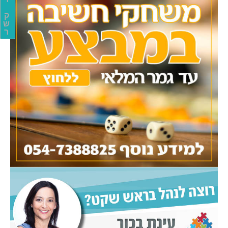
ק
ש
ר