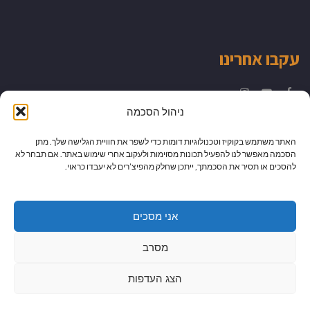
עקבו אחרינו
Instagram
YouTube
Facebook
ניהול הסכמה
האתר משתמש בקוקיז וטכנולוגיות דומות כדי לשפר את חוויית הגלישה שלך. מתן
הסכמה מאפשר לנו להפעיל תכונות מסוימות ולעקוב אחרי שימוש באתר. אם תבחר לא
להסכים או תסיר את הסכמתך, ייתכן שחלק מהפיצ’רים לא יעבדו כראוי.
אני מסכים
מסרב
הצג העדפות
גלילה
מיתוג עיצוב ובניית אתרים