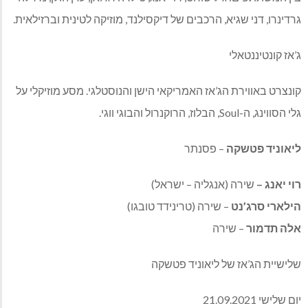
גרדינרו, דני שגיא, הרכבים של דיקסילנד, מוזיקה לטינית וברזילאית.
ג’אז קונטיננטאלי
קונצרט באווירת הג’אז האמריקאי הישן והנוסטלגי. מסע מוזיקלי על
גלי הסווינג, ה-Soul, הבלוז, הרוקנרול והבוגי ווגי.
ליאוניד פטשקה
– פסנתר
רוי יאנג –
שירה (אנגליה – ישראל)
הילארי סרג’נט
– שירה (טרינידד טובגו)
אלה תדמור
– שירה
שלישיית הג’אז של ליאוניד פטשקה
יום שלישי 21.09.2021