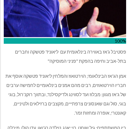
100%
פסטיבל ג’אז באווירה בינלאומית עם ליאוניד פטשקה וחברים
בתל-אביב וחיפה בהפקת "פניני המוסיקה"
אמן הג'אז הבינלאומי, הוירטואוז והמלחין ליאוניד פטשקה אוסף את
חבריו הוירטואוזים, רבים מהם אמנים בינלאומיים לחמישה ערבים
של ג'אז מגוון: מבלוז ועד לסווינג ולדיקסילנד, ובתווך רוקנ'רול, בוגי
בוגי, סול וגם שאנסונים צרפתייים, מקצבים ברזילאים ולטיניים,
קאונטרי, אופרה ומחזות זמר.
בין המשתתפים: גיל שוחט, רוי יאנג, טילדה רג'ואן, עדן הולן, מירלה