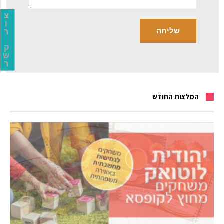
צ
ו
ר
ק
ש
ר
המלצות החודש