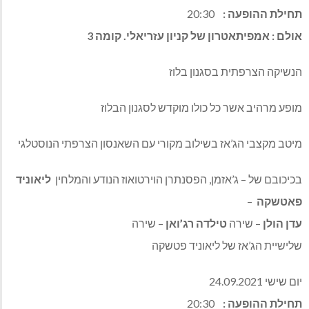
תחילת ההופעה :
20:30
אולם : אמפיתאטרון של קניון עזריאלי. קומה 3
הנשיקה הצרפתית בסגנון בלוז
מופע מרהיב אשר כל כולו מוקדש לסגנון הבלוז
מיטב מקצבי הג’אז בשילוב מקורי עם השאנסון הצרפתי הנוסטלגי
בכיכובם של – ג’אזמן, הפסנתרן הוירטואוז הנודע והמלחין
ליאוניד
פאטשקה
–
עדן הולן
– שירה
טילדה רג’ואן
– שירה
שלישיית הג’אז של ליאוניד פטשקה
יום שישי 24.09.2021
תחילת ההופעה :
20:30