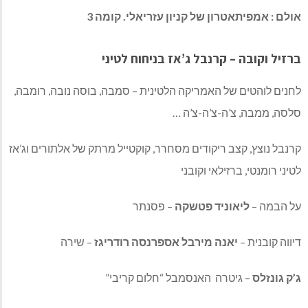
אולם : אמפיתאטרון של קניון עזריאלי. קומה 3
ברזיל וקובה – קרנבל ג’אז בניחוח לטיני
לחנים לוהטים של האמריקה הלטינית – סמבה, בוסה נובה, רומבה,
סלסה, ממבה, צ’ה-צ’ה-צ’ה …
קרנבל נוצץ, קצב ריקודים מסחרר, קוקטייל מרתק של אלתורים וג’אז
לטיני רומנטי, ברזילאי וקובני
על הבמה –
ליאוניד פטשקה
– פסנתר
דיווה קובנית –
יאנה מירבל אספרנסה רודריגז
– שירה
ג’ק גונזלס
– גיטרה האנסמבל “חלום קריבי”