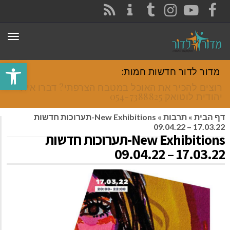
CONTACT
RSS
INSTAGRAM
TUMBLR
YOUTUBE
FACEBOOK
תפר
פתח סרגל
מדור לדור חדשות חמות:
רוצים להכיר את האוכל במטבח הצרפתי? דברו איתי
יהודית לוטואק 054-7388825.
דף הבית
»
תרבות
»
New Exhibitions-תערוכות חדשות
17.03.22 – 09.04.22
New Exhibitions-תערוכות חדשות
17.03.22 – 09.04.22