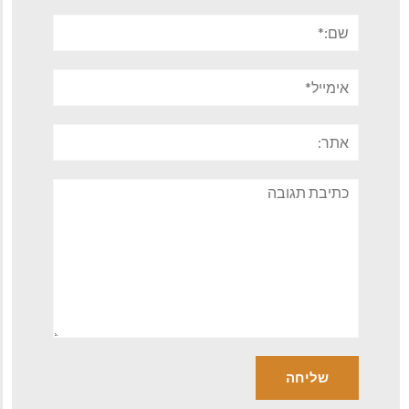
שם:*
אימייל*
אתר:
תגובה